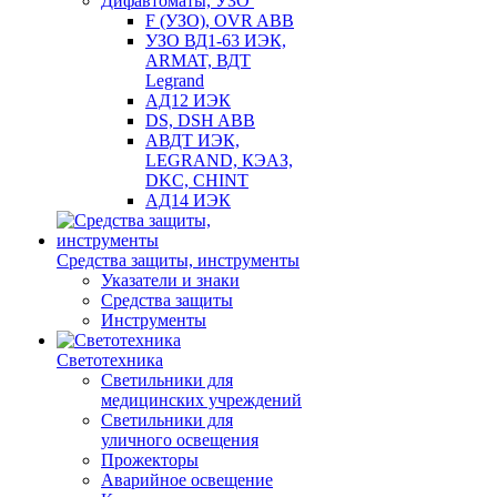
Дифавтоматы, УЗО
F (УЗО), OVR ABB
УЗО ВД1-63 ИЭК,
ARMAT, ВДТ
Legrand
АД12 ИЭК
DS, DSH ABB
АВДТ ИЭК,
LEGRAND, КЭАЗ,
DKC, CHINT
АД14 ИЭК
Средства защиты, инструменты
Указатели и знаки
Средства защиты
Инструменты
Светотехника
Светильники для
медицинских учреждений
Светильники для
уличного освещения
Прожекторы
Аварийное освещение