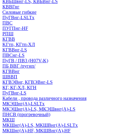
КВБШвнг-LS, КВБВнг-LS
КВВГнг
Силовые гибкие
ПуГВнг-LSLTx
ПВС
ПУГПнг-HF
РПШ
КГВВ
KГтп, КГтп-ХЛ
КГВВнг-LS
ПВСнг-LS
ПуГВ / ПВ3 (H07V-K)
ПБ ВВГ /пугнп/
КГВВнг
ШВВП
КГВЭВнг, КГВЭВнг-LS
КГ, КГ-ХЛ, КГН
ПуГВнг-LS
Кабели , провода различного назначения
МКЭШнг(А)-LSLTx
МКЭШнг(А)-LS, МКЭШвнг(А)-LS
ПНСВ (прогревочный)
МКШ
МКШнг(А)-LS, МКШВнг(А)-LSLTx
МКШнг(А)-HF, МКШВнг(А)-HF