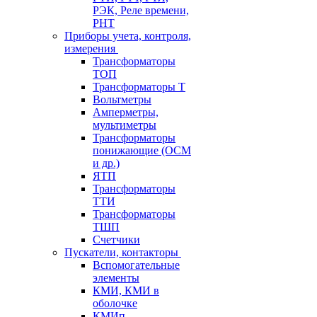
РЭК, Реле времени,
РНТ
Приборы учета, контроля,
измерения
Трансформаторы
ТОП
Трансформаторы Т
Вольтметры
Амперметры,
мультиметры
Трансформаторы
понижающие (ОСМ
и др.)
ЯТП
Трансформаторы
ТТИ
Трансформаторы
ТШП
Счетчики
Пускатели, контакторы
Вспомогательные
элементы
КМИ, КМИ в
оболочке
КМИп