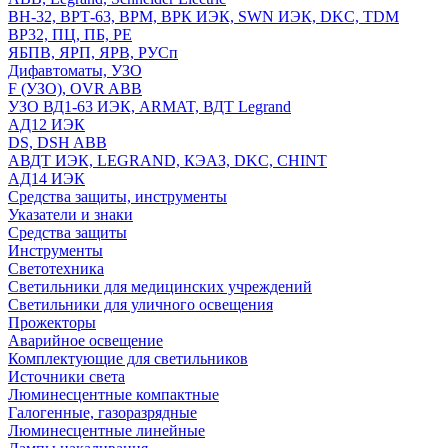
ВН-32, ВРТ-63, ВРМ, ВРК ИЭК, SWN ИЭК, DKC, TDM
ВР32, ПЦ, ПБ, РЕ
ЯБПВ, ЯРП, ЯРВ, РУСп
Дифавтоматы, УЗО
F (УЗО), OVR ABB
УЗО ВД1-63 ИЭК, ARMAT, ВДТ Legrand
АД12 ИЭК
DS, DSH ABB
АВДТ ИЭК, LEGRAND, КЭАЗ, DKC, CHINT
АД14 ИЭК
Средства защиты, инструменты
Указатели и знаки
Средства защиты
Инструменты
Светотехника
Светильники для медицинских учреждений
Светильники для уличного освещения
Прожекторы
Аварийное освещение
Комплектующие для светильников
Источники света
Люминесцентные компактные
Галогенные, газоразрядные
Люминесцентные линейные