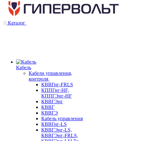
Каталог
Кабель
Кабели управления,
контроля
КВВГнг-FRLS
КППГнг-HF,
КППГЭнг-HF
КВВГЭнг
КВВГ
КВВГЭ
Кабель управления
КВВГнг-LS
КВВГЭнг-LS,
КВВГЭнг-FRLS,