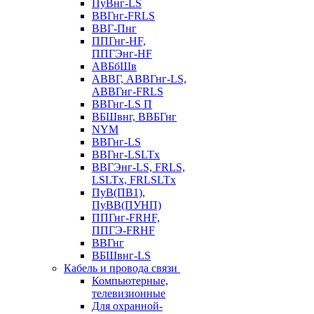
ПуВнг-LS
ВВГнг-FRLS
ВВГ-Пнг
ППГнг-HF,
ППГЭнг-HF
АВБбШв
АВВГ, АВВГнг-LS,
АВВГнг-FRLS
ВВГнг-LS П
ВБШвнг, ВВБГнг
NYM
ВВГнг-LS
ВВГнг-LSLTx
ВВГЭнг-LS, FRLS,
LSLTx, FRLSLTx
ПуВ(ПВ1),
ПуВВ(ПУНП)
ППГнг-FRHF,
ППГЭ-FRHF
ВВГнг
ВБШвнг-LS
Кабель и провода связи
Компьютерные,
телевизионные
Для охранной-