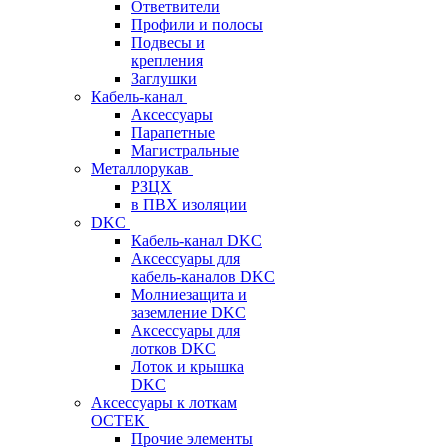
Ответвители
Профили и полосы
Подвесы и
крепления
Заглушки
Кабель-канал
Аксессуары
Парапетные
Магистральные
Металлорукав
РЗЦХ
в ПВХ изоляции
DKC
Кабель-канал DKC
Аксессуары для
кабель-каналов DKC
Молниезащита и
заземление DKC
Аксессуары для
лотков DKC
Лоток и крышка
DKC
Аксессуары к лоткам
ОСТЕК
Прочие элементы