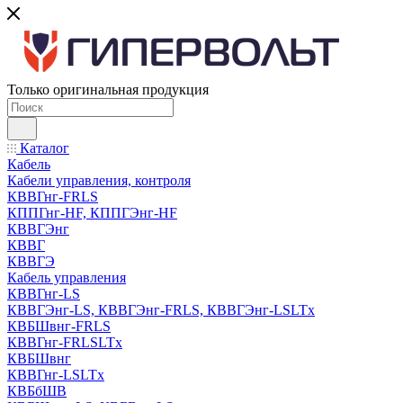
Только оригинальная продукция
Каталог
Кабель
Кабели управления, контроля
КВВГнг-FRLS
КППГнг-HF, КППГЭнг-HF
КВВГЭнг
КВВГ
КВВГЭ
Кабель управления
КВВГнг-LS
КВВГЭнг-LS, КВВГЭнг-FRLS, КВВГЭнг-LSLTx
КВБШвнг-FRLS
КВВГнг-FRLSLTx
КВБШвнг
КВВГнг-LSLTx
КВБбШВ