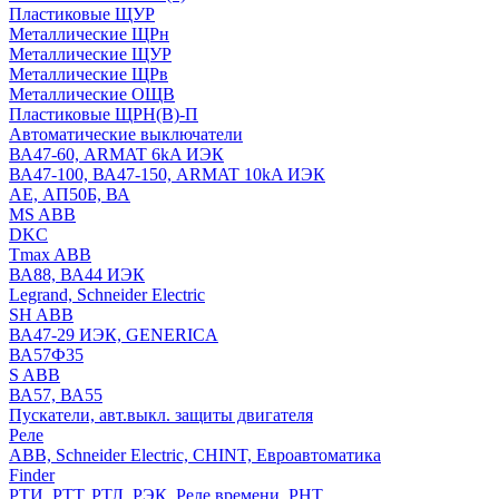
Пластиковые ЩУР
Металлические ЩРн
Металлические ЩУР
Металлические ЩРв
Металлические ОЩВ
Пластиковые ЩРН(В)-П
Автоматические выключатели
ВА47-60, ARMAT 6kA ИЭК
ВА47-100, ВА47-150, ARMAT 10kA ИЭК
АЕ, АП50Б, ВА
MS ABB
DKC
Tmax ABB
ВА88, ВА44 ИЭК
Legrand, Schneider Electric
SH ABB
ВА47-29 ИЭК, GENERICA
ВА57Ф35
S ABB
ВА57, ВА55
Пускатели, авт.выкл. защиты двигателя
Реле
ABB, Schneider Electric, CHINT, Евроавтоматика
Finder
РТИ, РТТ, РТЛ, РЭК, Реле времени, РНТ