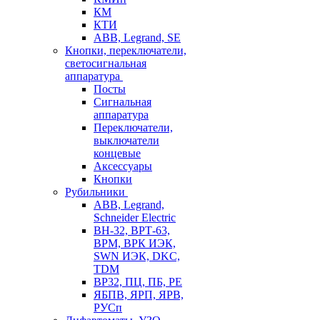
КМ
КТИ
ABB, Legrand, SE
Кнопки, переключатели,
светосигнальная
аппаратура
Посты
Cигнальная
аппаратура
Переключатели,
выключатели
концевые
Аксессуары
Кнопки
Рубильники
ABB, Legrand,
Schneider Electric
ВН-32, ВРТ-63,
ВРМ, ВРК ИЭК,
SWN ИЭК, DKC,
TDM
ВР32, ПЦ, ПБ, РЕ
ЯБПВ, ЯРП, ЯРВ,
РУСп