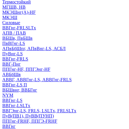
Термостойкий
МГШВ, НВ
МКЭШнг(А)-HF
МКЭШ
Силовые
ВВГнг-FRLSLTx
АПВ / ПАВ
ВБШв, ПвБШв
ПвВГнг-LS
АПвБбШпг, АПвВнг-LS, АСБЛ
ПуВнг-LS
ВВГнг-FRLS
ВВГ-Пнг
ППГнг-HF, ППГЭнг-HF
АВБбШв
АВВГ, АВВГнг-LS, АВВГнг-FRLS
ВВГнг-LS П
ВБШвнг, ВВБГнг
NYM
ВВГнг-LS
ВВГнг-LSLTx
ВВГЭнг-LS, FRLS, LSLTx, FRLSLTx
ПуВ(ПВ1), ПуВВ(ПУНП)
ППГнг-FRHF, ППГЭ-FRHF
ВВГнг