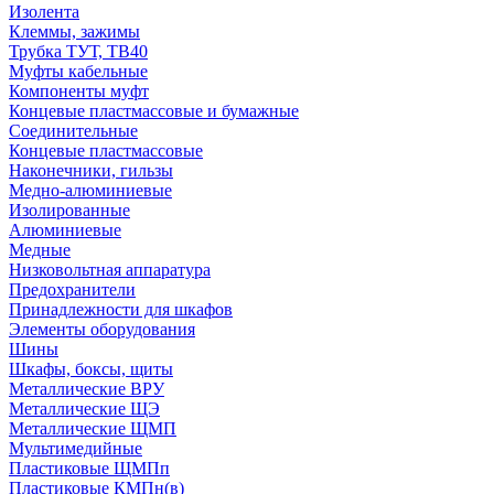
Изолента
Клеммы, зажимы
Трубка ТУТ, ТВ40
Муфты кабельные
Компоненты муфт
Концевые пластмассовые и бумажные
Соединительные
Концевые пластмассовые
Наконечники, гильзы
Медно-алюминиевые
Изолированные
Алюминиевые
Медные
Низковольтная аппаратура
Предохранители
Принадлежности для шкафов
Элементы оборудования
Шины
Шкафы, боксы, щиты
Металлические ВРУ
Металлические ЩЭ
Металлические ЩМП
Мультимедийные
Пластиковые ЩМПп
Пластиковые КМПн(в)