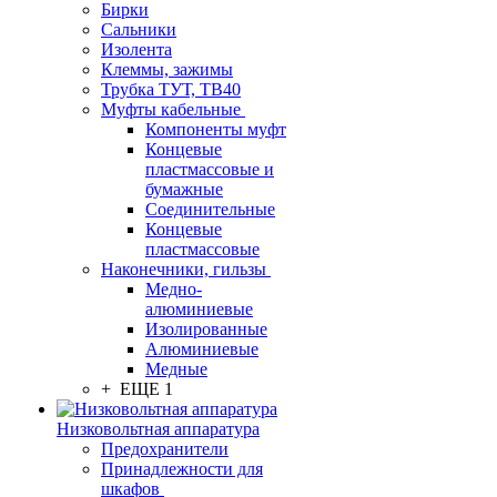
Бирки
Сальники
Изолента
Клеммы, зажимы
Трубка ТУТ, ТВ40
Муфты кабельные
Компоненты муфт
Концевые
пластмассовые и
бумажные
Соединительные
Концевые
пластмассовые
Наконечники, гильзы
Медно-
алюминиевые
Изолированные
Алюминиевые
Медные
+ ЕЩЕ 1
Низковольтная аппаратура
Предохранители
Принадлежности для
шкафов