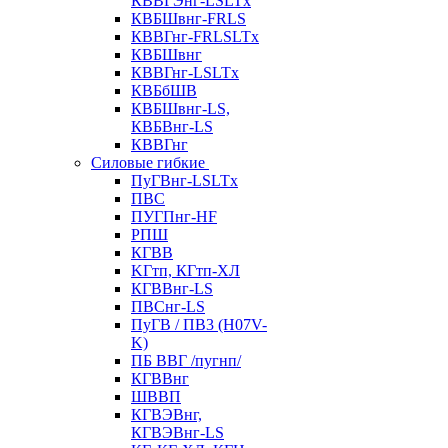
КВВГЭнг-LSLTx
КВБШвнг-FRLS
КВВГнг-FRLSLTx
КВБШвнг
КВВГнг-LSLTx
КВБбШВ
КВБШвнг-LS,
КВБВнг-LS
КВВГнг
Силовые гибкие
ПуГВнг-LSLTx
ПВС
ПУГПнг-HF
РПШ
КГВВ
KГтп, КГтп-ХЛ
КГВВнг-LS
ПВСнг-LS
ПуГВ / ПВ3 (H07V-
K)
ПБ ВВГ /пугнп/
КГВВнг
ШВВП
КГВЭВнг,
КГВЭВнг-LS