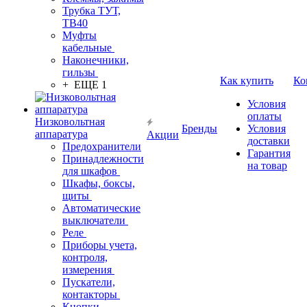
Трубка ТУТ,
ТВ40
Муфты
кабельные
Наконечники,
гильзы
Как купить
Ко
+ ЕЩЕ 1
Условия
оплаты
Низковольтная
Бренды
Условия
аппаратура
Акции
доставки
Предохранители
Гарантия
Принадлежности
на товар
для шкафов
Шкафы, боксы,
щиты
Автоматические
выключатели
Реле
Приборы учета,
контроля,
измерения
Пускатели,
контакторы
Кнопки,