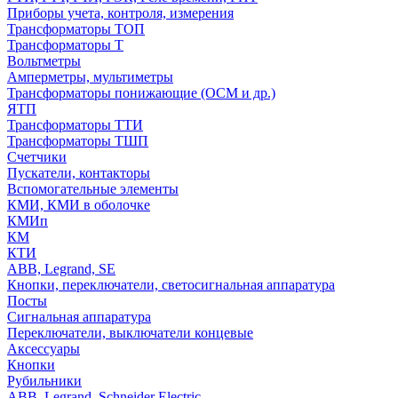
Приборы учета, контроля, измерения
Трансформаторы ТОП
Трансформаторы Т
Вольтметры
Амперметры, мультиметры
Трансформаторы понижающие (ОСМ и др.)
ЯТП
Трансформаторы ТТИ
Трансформаторы ТШП
Счетчики
Пускатели, контакторы
Вспомогательные элементы
КМИ, КМИ в оболочке
КМИп
КМ
КТИ
ABB, Legrand, SE
Кнопки, переключатели, светосигнальная аппаратура
Посты
Cигнальная аппаратура
Переключатели, выключатели концевые
Аксессуары
Кнопки
Рубильники
ABB, Legrand, Schneider Electric