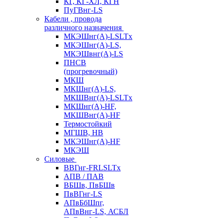
КГ, КГ-ХЛ, КГН
ПуГВнг-LS
Кабели , провода
различного назначения
МКЭШнг(А)-LSLTx
МКЭШнг(А)-LS,
МКЭШвнг(А)-LS
ПНСВ
(прогревочный)
МКШ
МКШнг(А)-LS,
МКШВнг(А)-LSLTx
МКШнг(А)-HF,
МКШВнг(А)-HF
Термостойкий
МГШВ, НВ
МКЭШнг(А)-HF
МКЭШ
Силовые
ВВГнг-FRLSLTx
АПВ / ПАВ
ВБШв, ПвБШв
ПвВГнг-LS
АПвБбШпг,
АПвВнг-LS, АСБЛ