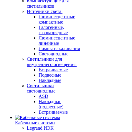
Комплектующие для
светильников
Источники света
Люминесцентные
компактные
Галогенные,
газоразрядные
Люминесцентные
линейные
Лампы накаливания
Светодиодные
Светильники для
внутреннего освещения
Встраиваемые
Подвесные
Накладные
Светильники
светодиодные
ASD
Накладные
(подвесные)
Встраиваемые
Кабельные системы
Legrand ИЭК