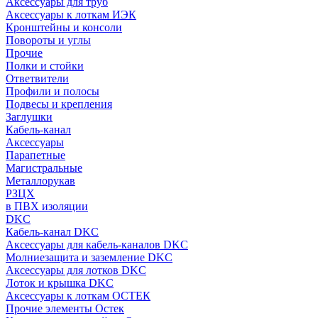
Аксессуары для труб
Аксессуары к лоткам ИЭК
Кронштейны и консоли
Повороты и углы
Прочие
Полки и стойки
Ответвители
Профили и полосы
Подвесы и крепления
Заглушки
Кабель-канал
Аксессуары
Парапетные
Магистральные
Металлорукав
РЗЦХ
в ПВХ изоляции
DKC
Кабель-канал DKC
Аксессуары для кабель-каналов DKC
Молниезащита и заземление DKC
Аксессуары для лотков DKC
Лоток и крышка DKC
Аксессуары к лоткам ОСТЕК
Прочие элементы Остек