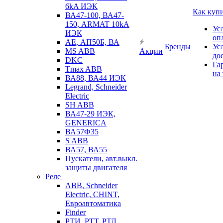
6kA ИЭК
Как куп
ВА47-100, ВА47-
150, ARMAT 10kA
Ус
ИЭК
оп
АЕ, АП50Б, ВА
Бренды
Ус
MS ABB
Акции
до
DKC
Га
Tmax ABB
на
ВА88, ВА44 ИЭК
Legrand, Schneider
Electric
SH ABB
ВА47-29 ИЭК,
GENERICA
ВА57Ф35
S ABB
ВА57, ВА55
Пускатели, авт.выкл.
защиты двигателя
Реле
ABB, Schneider
Electric, CHINT,
Евроавтоматика
Finder
РТИ, РТТ, РТЛ,