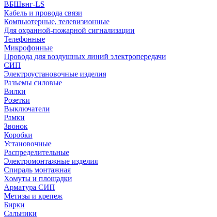
ВБШвнг-LS
Кабель и провода связи
Компьютерные, телевизионные
Для охранной-пожарной сигнализации
Телефонные
Микрофонные
Провода для воздушных линий электропередачи
СИП
Электроустановочные изделия
Разъемы силовые
Вилки
Розетки
Выключатели
Рамки
Звонок
Коробки
Установочные
Распределительные
Электромонтажные изделия
Спираль монтажная
Хомуты и площадки
Арматура СИП
Метизы и крепеж
Бирки
Сальники