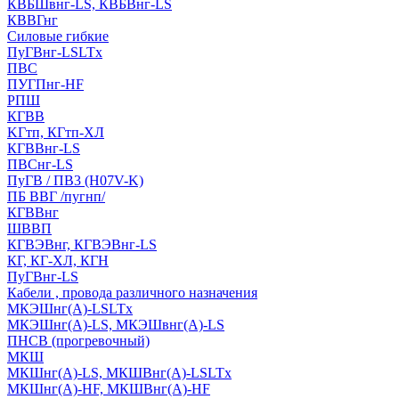
КВБШвнг-LS, КВБВнг-LS
КВВГнг
Силовые гибкие
ПуГВнг-LSLTx
ПВС
ПУГПнг-HF
РПШ
КГВВ
KГтп, КГтп-ХЛ
КГВВнг-LS
ПВСнг-LS
ПуГВ / ПВ3 (H07V-K)
ПБ ВВГ /пугнп/
КГВВнг
ШВВП
КГВЭВнг, КГВЭВнг-LS
КГ, КГ-ХЛ, КГН
ПуГВнг-LS
Кабели , провода различного назначения
МКЭШнг(А)-LSLTx
МКЭШнг(А)-LS, МКЭШвнг(А)-LS
ПНСВ (прогревочный)
МКШ
МКШнг(А)-LS, МКШВнг(А)-LSLTx
МКШнг(А)-HF, МКШВнг(А)-HF