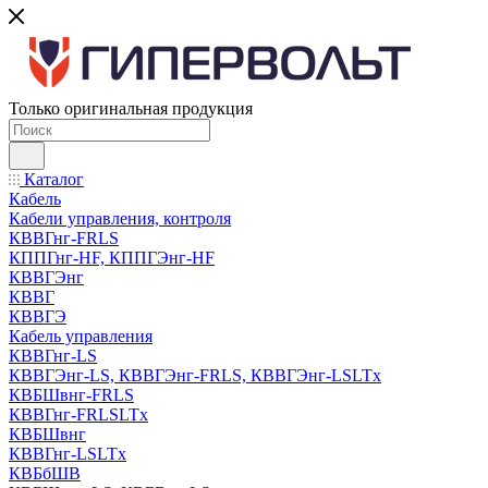
Только оригинальная продукция
Каталог
Кабель
Кабели управления, контроля
КВВГнг-FRLS
КППГнг-HF, КППГЭнг-HF
КВВГЭнг
КВВГ
КВВГЭ
Кабель управления
КВВГнг-LS
КВВГЭнг-LS, КВВГЭнг-FRLS, КВВГЭнг-LSLTx
КВБШвнг-FRLS
КВВГнг-FRLSLTx
КВБШвнг
КВВГнг-LSLTx
КВБбШВ