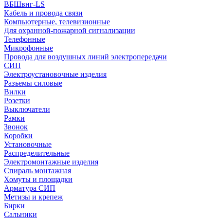
ВБШвнг-LS
Кабель и провода связи
Компьютерные, телевизионные
Для охранной-пожарной сигнализации
Телефонные
Микрофонные
Провода для воздушных линий электропередачи
СИП
Электроустановочные изделия
Разъемы силовые
Вилки
Розетки
Выключатели
Рамки
Звонок
Коробки
Установочные
Распределительные
Электромонтажные изделия
Спираль монтажная
Хомуты и площадки
Арматура СИП
Метизы и крепеж
Бирки
Сальники