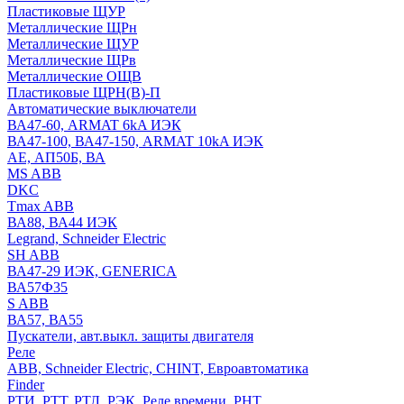
Пластиковые ЩУР
Металлические ЩРн
Металлические ЩУР
Металлические ЩРв
Металлические ОЩВ
Пластиковые ЩРН(В)-П
Автоматические выключатели
ВА47-60, ARMAT 6kA ИЭК
ВА47-100, ВА47-150, ARMAT 10kA ИЭК
АЕ, АП50Б, ВА
MS ABB
DKC
Tmax ABB
ВА88, ВА44 ИЭК
Legrand, Schneider Electric
SH ABB
ВА47-29 ИЭК, GENERICA
ВА57Ф35
S ABB
ВА57, ВА55
Пускатели, авт.выкл. защиты двигателя
Реле
ABB, Schneider Electric, CHINT, Евроавтоматика
Finder
РТИ, РТТ, РТЛ, РЭК, Реле времени, РНТ