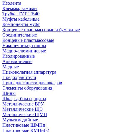
Изолента
Клеммы, зажимы
Трубка ТУТ, ТВ40
Муфты кабельные
Компоненты муфт
Концевые пластмассовые и бумажные
Соединительные
Концевые пластмассовые
Наконечники, гильзы
Медно-алюминиевые
Изолированные
Алюминиевые
Медные
Низковольтная аппаратура
Предохранители
Принадлежности для шкафов
Элементы оборудования
Шины
Шкафы, боксы, щиты
Металлические ВРУ
Металлические ЩЭ
Металлические ЩМП
Мультимедийные
Пластиковые ЩМПп
Пластиковые КМПн(в)