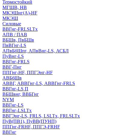
Термостойкий
МГШВ, НВ
МКЭШнг(А)-HF
МКЭШ
Силовые
ВВГнг-FRLSLTx
АПВ / ПАВ
ВБШв, ПвБШв
ПвВГнг-LS
АПвБбШпг, АПвВнг-LS, АСБЛ
ПуВнг-LS
ВВГнг-FRLS
ВВГ-Пнг
ППГнг-HF, ППГЭнг-HF
АВБбШв
АВВГ, АВВГнг-LS, АВВГнг-FRLS
ВВГнг-LS П
ВБШвнг, ВВБГнг
NYM
ВВГнг-LS
ВВГнг-LSLTx
ВВГЭнг-LS, FRLS, LSLTx, FRLSLTx
ПуВ(ПВ1), ПуВВ(ПУНП)
ППГнг-FRHF, ППГЭ-FRHF
ВВГнг