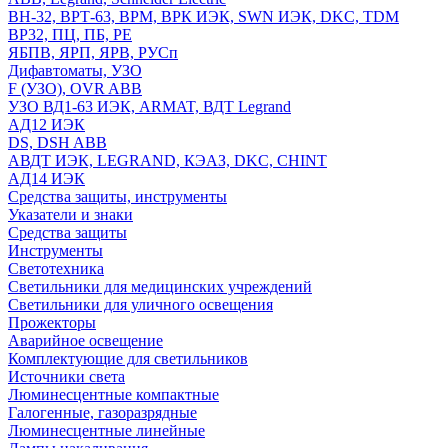
ВН-32, ВРТ-63, ВРМ, ВРК ИЭК, SWN ИЭК, DKC, TDM
ВР32, ПЦ, ПБ, РЕ
ЯБПВ, ЯРП, ЯРВ, РУСп
Дифавтоматы, УЗО
F (УЗО), OVR ABB
УЗО ВД1-63 ИЭК, ARMAT, ВДТ Legrand
АД12 ИЭК
DS, DSH ABB
АВДТ ИЭК, LEGRAND, КЭАЗ, DKC, CHINT
АД14 ИЭК
Средства защиты, инструменты
Указатели и знаки
Средства защиты
Инструменты
Светотехника
Светильники для медицинских учреждений
Светильники для уличного освещения
Прожекторы
Аварийное освещение
Комплектующие для светильников
Источники света
Люминесцентные компактные
Галогенные, газоразрядные
Люминесцентные линейные