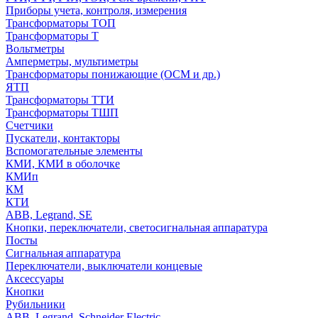
Приборы учета, контроля, измерения
Трансформаторы ТОП
Трансформаторы Т
Вольтметры
Амперметры, мультиметры
Трансформаторы понижающие (ОСМ и др.)
ЯТП
Трансформаторы ТТИ
Трансформаторы ТШП
Счетчики
Пускатели, контакторы
Вспомогательные элементы
КМИ, КМИ в оболочке
КМИп
КМ
КТИ
ABB, Legrand, SE
Кнопки, переключатели, светосигнальная аппаратура
Посты
Cигнальная аппаратура
Переключатели, выключатели концевые
Аксессуары
Кнопки
Рубильники
ABB, Legrand, Schneider Electric