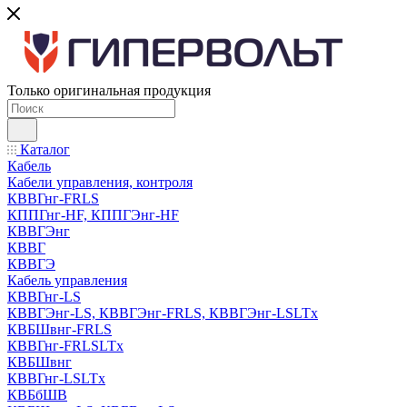
Только оригинальная продукция
Каталог
Кабель
Кабели управления, контроля
КВВГнг-FRLS
КППГнг-HF, КППГЭнг-HF
КВВГЭнг
КВВГ
КВВГЭ
Кабель управления
КВВГнг-LS
КВВГЭнг-LS, КВВГЭнг-FRLS, КВВГЭнг-LSLTx
КВБШвнг-FRLS
КВВГнг-FRLSLTx
КВБШвнг
КВВГнг-LSLTx
КВБбШВ