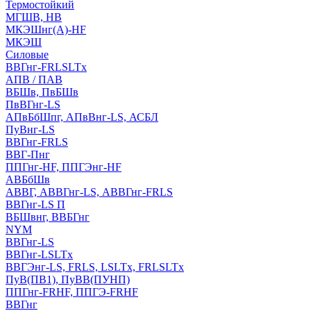
Термостойкий
МГШВ, НВ
МКЭШнг(А)-HF
МКЭШ
Силовые
ВВГнг-FRLSLTx
АПВ / ПАВ
ВБШв, ПвБШв
ПвВГнг-LS
АПвБбШпг, АПвВнг-LS, АСБЛ
ПуВнг-LS
ВВГнг-FRLS
ВВГ-Пнг
ППГнг-HF, ППГЭнг-HF
АВБбШв
АВВГ, АВВГнг-LS, АВВГнг-FRLS
ВВГнг-LS П
ВБШвнг, ВВБГнг
NYM
ВВГнг-LS
ВВГнг-LSLTx
ВВГЭнг-LS, FRLS, LSLTx, FRLSLTx
ПуВ(ПВ1), ПуВВ(ПУНП)
ППГнг-FRHF, ППГЭ-FRHF
ВВГнг