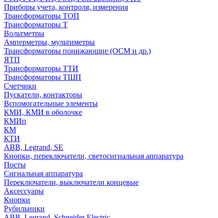
Приборы учета, контроля, измерения
Трансформаторы ТОП
Трансформаторы Т
Вольтметры
Амперметры, мультиметры
Трансформаторы понижающие (ОСМ и др.)
ЯТП
Трансформаторы ТТИ
Трансформаторы ТШП
Счетчики
Пускатели, контакторы
Вспомогательные элементы
КМИ, КМИ в оболочке
КМИп
КМ
КТИ
ABB, Legrand, SE
Кнопки, переключатели, светосигнальная аппаратура
Посты
Cигнальная аппаратура
Переключатели, выключатели концевые
Аксессуары
Кнопки
Рубильники
ABB, Legrand, Schneider Electric