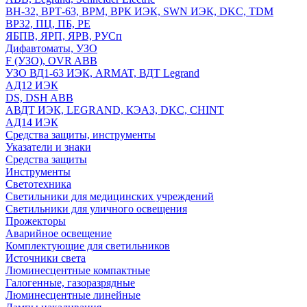
ВН-32, ВРТ-63, ВРМ, ВРК ИЭК, SWN ИЭК, DKC, TDM
ВР32, ПЦ, ПБ, РЕ
ЯБПВ, ЯРП, ЯРВ, РУСп
Дифавтоматы, УЗО
F (УЗО), OVR ABB
УЗО ВД1-63 ИЭК, ARMAT, ВДТ Legrand
АД12 ИЭК
DS, DSH ABB
АВДТ ИЭК, LEGRAND, КЭАЗ, DKC, CHINT
АД14 ИЭК
Средства защиты, инструменты
Указатели и знаки
Средства защиты
Инструменты
Светотехника
Светильники для медицинских учреждений
Светильники для уличного освещения
Прожекторы
Аварийное освещение
Комплектующие для светильников
Источники света
Люминесцентные компактные
Галогенные, газоразрядные
Люминесцентные линейные