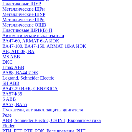
Пластиковые ЩУР
Металлические ЩРн
Металлические ЩУР
Металлические ЩРв
Металлические ОЩВ
Пластиковые ЩРН(В)-П
Автоматические выключатели
ВА47-60, ARMAT 6kA ИЭК
ВА47-100, ВА47-150, ARMAT 10kA ИЭК
АЕ, АП50Б, ВА
MS ABB
DKC
Tmax ABB
ВА88, ВА44 ИЭК
Legrand, Schneider Electric
SH ABB
ВА47-29 ИЭК, GENERICA
ВА57Ф35
S ABB
ВА57, ВА55
Пускатели, авт.выкл. защиты двигателя
Реле
ABB, Schneider Electric, CHINT, Евроавтоматика
Finder
РТИ, РТТ, РТЛ, РЭК, Реле времени, РНТ