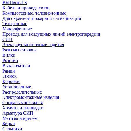
ВБШвнг-LS
Кабель и провода связи
Компьютерные, телевизионные
Для охранной-пожарной сигнализации
Телефонные
Микрофонные
Провода для воздушных линий электропередачи
СИП
Электроустановочные изделия
Разъемы силовые
Вилки
Розетки
Выключатели
Рамки
Звонок
Коробки
Установочные
Распределительные
Электромонтажные изделия
Спираль монтажная
Хомуты и площадки
Арматура СИП
Метизы и крепеж
Бирки
Сальники