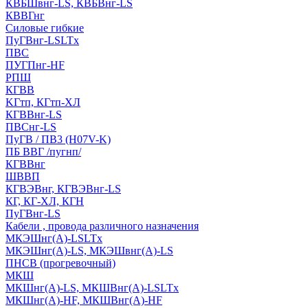
КВБШвнг-LS, КВБВнг-LS
КВВГнг
Силовые гибкие
ПуГВнг-LSLTx
ПВС
ПУГПнг-HF
РПШ
КГВВ
KГтп, КГтп-ХЛ
КГВВнг-LS
ПВСнг-LS
ПуГВ / ПВ3 (H07V-K)
ПБ ВВГ /пугнп/
КГВВнг
ШВВП
КГВЭВнг, КГВЭВнг-LS
КГ, КГ-ХЛ, КГН
ПуГВнг-LS
Кабели , провода различного назначения
МКЭШнг(А)-LSLTx
МКЭШнг(А)-LS, МКЭШвнг(А)-LS
ПНСВ (прогревочный)
МКШ
МКШнг(А)-LS, МКШВнг(А)-LSLTx
МКШнг(А)-HF, МКШВнг(А)-HF