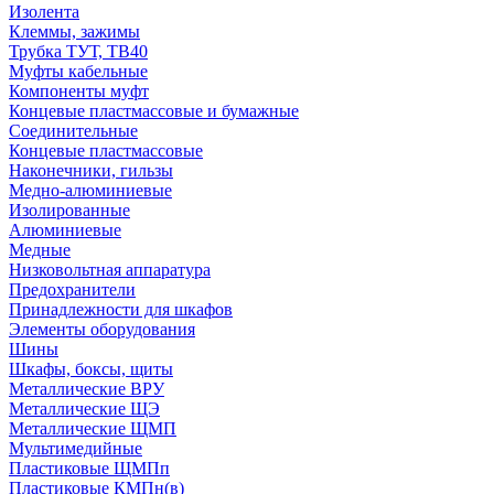
Изолента
Клеммы, зажимы
Трубка ТУТ, ТВ40
Муфты кабельные
Компоненты муфт
Концевые пластмассовые и бумажные
Соединительные
Концевые пластмассовые
Наконечники, гильзы
Медно-алюминиевые
Изолированные
Алюминиевые
Медные
Низковольтная аппаратура
Предохранители
Принадлежности для шкафов
Элементы оборудования
Шины
Шкафы, боксы, щиты
Металлические ВРУ
Металлические ЩЭ
Металлические ЩМП
Мультимедийные
Пластиковые ЩМПп
Пластиковые КМПн(в)