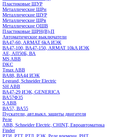
Пластиковые ЩУР
Металлические ЩРн
Металлические ЩУР
Металлические ЩРв
Металлические ОЩВ
Пластиковые ЩРН(В)-П
Автоматические выключатели
ВА47-60, ARMAT 6kA ИЭК
ВА47-100, ВА47-150, ARMAT 10kA ИЭК
АЕ, АП50Б, ВА
MS ABB
DKC
Tmax ABB
ВА88, ВА44 ИЭК
Legrand, Schneider Electric
SH ABB
ВА47-29 ИЭК, GENERICA
ВА57Ф35
S ABB
ВА57, ВА55
Пускатели, авт.выкл. защиты двигателя
Реле
ABB, Schneider Electric, CHINT, Евроавтоматика
Finder
РТИ, РТТ, РТЛ, РЭК, Реле времени, РНТ