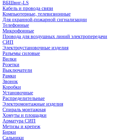
ВБШвнг-LS
Кабель и провода связи
Компьютерные, телевизионные
Для охранной-пожарной сигнализации
Телефонные
Микрофонные
Провода для воздушных линий электропередачи
СИП
Электроустановочные изделия
Разъемы силовые
Вилки
Розетки
Выключатели
Рамки
Звонок
Коробки
Установочные
Распределительные
Электромонтажные изделия
Спираль монтажная
Хомуты и площадки
Арматура СИП
Метизы и крепеж
Бирки
Сальники