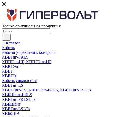
Только оригинальная продукция
Каталог
Кабель
Кабели управления, контроля
КВВГнг-FRLS
КППГнг-HF, КППГЭнг-HF
КВВГЭнг
КВВГ
КВВГЭ
Кабель управления
КВВГнг-LS
КВВГЭнг-LS, КВВГЭнг-FRLS, КВВГЭнг-LSLTx
КВБШвнг-FRLS
КВВГнг-FRLSLTx
КВБШвнг
КВВГнг-LSLTx
КВБбШВ