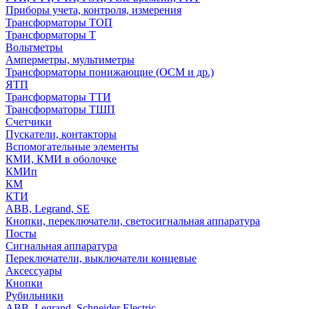
Приборы учета, контроля, измерения
Трансформаторы ТОП
Трансформаторы Т
Вольтметры
Амперметры, мультиметры
Трансформаторы понижающие (ОСМ и др.)
ЯТП
Трансформаторы ТТИ
Трансформаторы ТШП
Счетчики
Пускатели, контакторы
Вспомогательные элементы
КМИ, КМИ в оболочке
КМИп
КМ
КТИ
ABB, Legrand, SE
Кнопки, переключатели, светосигнальная аппаратура
Посты
Cигнальная аппаратура
Переключатели, выключатели концевые
Аксессуары
Кнопки
Рубильники
ABB, Legrand, Schneider Electric