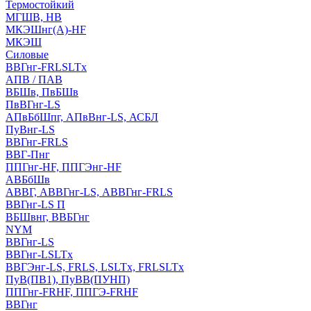
Термостойкий
МГШВ, НВ
МКЭШнг(А)-HF
МКЭШ
Силовые
ВВГнг-FRLSLTx
АПВ / ПАВ
ВБШв, ПвБШв
ПвВГнг-LS
АПвБбШпг, АПвВнг-LS, АСБЛ
ПуВнг-LS
ВВГнг-FRLS
ВВГ-Пнг
ППГнг-HF, ППГЭнг-HF
АВБбШв
АВВГ, АВВГнг-LS, АВВГнг-FRLS
ВВГнг-LS П
ВБШвнг, ВВБГнг
NYM
ВВГнг-LS
ВВГнг-LSLTx
ВВГЭнг-LS, FRLS, LSLTx, FRLSLTx
ПуВ(ПВ1), ПуВВ(ПУНП)
ППГнг-FRHF, ППГЭ-FRHF
ВВГнг