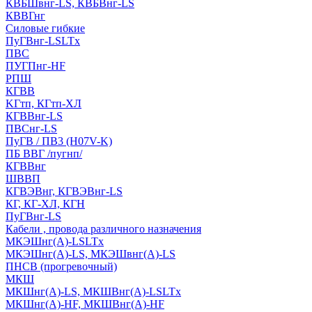
КВБШвнг-LS, КВБВнг-LS
КВВГнг
Силовые гибкие
ПуГВнг-LSLTx
ПВС
ПУГПнг-HF
РПШ
КГВВ
KГтп, КГтп-ХЛ
КГВВнг-LS
ПВСнг-LS
ПуГВ / ПВ3 (H07V-K)
ПБ ВВГ /пугнп/
КГВВнг
ШВВП
КГВЭВнг, КГВЭВнг-LS
КГ, КГ-ХЛ, КГН
ПуГВнг-LS
Кабели , провода различного назначения
МКЭШнг(А)-LSLTx
МКЭШнг(А)-LS, МКЭШвнг(А)-LS
ПНСВ (прогревочный)
МКШ
МКШнг(А)-LS, МКШВнг(А)-LSLTx
МКШнг(А)-HF, МКШВнг(А)-HF