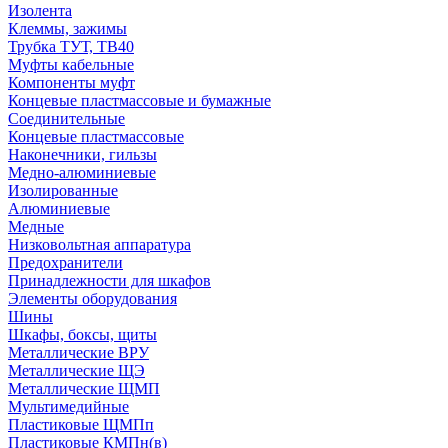
Изолента
Клеммы, зажимы
Трубка ТУТ, ТВ40
Муфты кабельные
Компоненты муфт
Концевые пластмассовые и бумажные
Соединительные
Концевые пластмассовые
Наконечники, гильзы
Медно-алюминиевые
Изолированные
Алюминиевые
Медные
Низковольтная аппаратура
Предохранители
Принадлежности для шкафов
Элементы оборудования
Шины
Шкафы, боксы, щиты
Металлические ВРУ
Металлические ЩЭ
Металлические ЩМП
Мультимедийные
Пластиковые ЩМПп
Пластиковые КМПн(в)