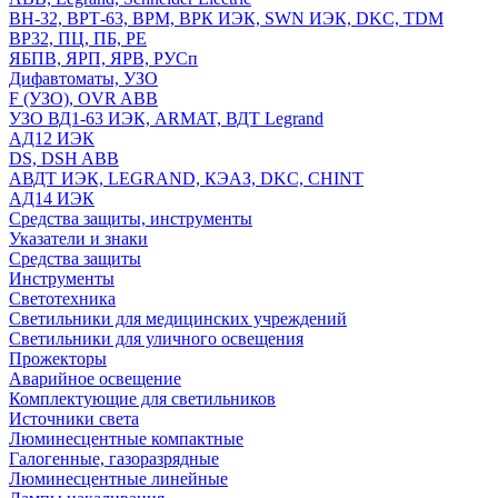
ВН-32, ВРТ-63, ВРМ, ВРК ИЭК, SWN ИЭК, DKC, TDM
ВР32, ПЦ, ПБ, РЕ
ЯБПВ, ЯРП, ЯРВ, РУСп
Дифавтоматы, УЗО
F (УЗО), OVR ABB
УЗО ВД1-63 ИЭК, ARMAT, ВДТ Legrand
АД12 ИЭК
DS, DSH ABB
АВДТ ИЭК, LEGRAND, КЭАЗ, DKC, CHINT
АД14 ИЭК
Средства защиты, инструменты
Указатели и знаки
Средства защиты
Инструменты
Светотехника
Светильники для медицинских учреждений
Светильники для уличного освещения
Прожекторы
Аварийное освещение
Комплектующие для светильников
Источники света
Люминесцентные компактные
Галогенные, газоразрядные
Люминесцентные линейные