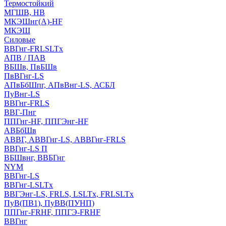
Термостойкий
МГШВ, НВ
МКЭШнг(А)-HF
МКЭШ
Силовые
ВВГнг-FRLSLTx
АПВ / ПАВ
ВБШв, ПвБШв
ПвВГнг-LS
АПвБбШпг, АПвВнг-LS, АСБЛ
ПуВнг-LS
ВВГнг-FRLS
ВВГ-Пнг
ППГнг-HF, ППГЭнг-HF
АВБбШв
АВВГ, АВВГнг-LS, АВВГнг-FRLS
ВВГнг-LS П
ВБШвнг, ВВБГнг
NYM
ВВГнг-LS
ВВГнг-LSLTx
ВВГЭнг-LS, FRLS, LSLTx, FRLSLTx
ПуВ(ПВ1), ПуВВ(ПУНП)
ППГнг-FRHF, ППГЭ-FRHF
ВВГнг