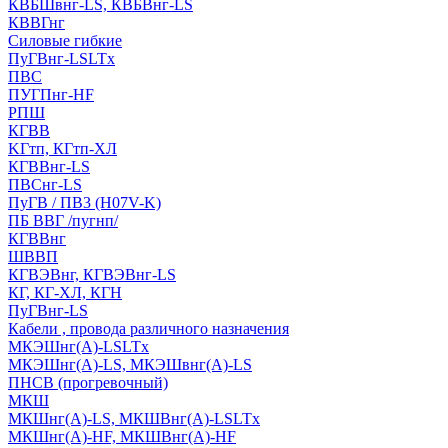
КВБШвнг-LS, КВБВнг-LS
КВВГнг
Силовые гибкие
ПуГВнг-LSLTx
ПВС
ПУГПнг-HF
РПШ
КГВВ
KГтп, КГтп-ХЛ
КГВВнг-LS
ПВСнг-LS
ПуГВ / ПВ3 (H07V-K)
ПБ ВВГ /пугнп/
КГВВнг
ШВВП
КГВЭВнг, КГВЭВнг-LS
КГ, КГ-ХЛ, КГН
ПуГВнг-LS
Кабели , провода различного назначения
МКЭШнг(А)-LSLTx
МКЭШнг(А)-LS, МКЭШвнг(А)-LS
ПНСВ (прогревочный)
МКШ
МКШнг(А)-LS, МКШВнг(А)-LSLTx
МКШнг(А)-HF, МКШВнг(А)-HF