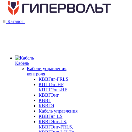
Каталог
Кабель
Кабели управления,
контроля
КВВГнг-FRLS
КППГнг-HF,
КППГЭнг-HF
КВВГЭнг
КВВГ
КВВГЭ
Кабель управления
КВВГнг-LS
КВВГЭнг-LS,
КВВГЭнг-FRLS,