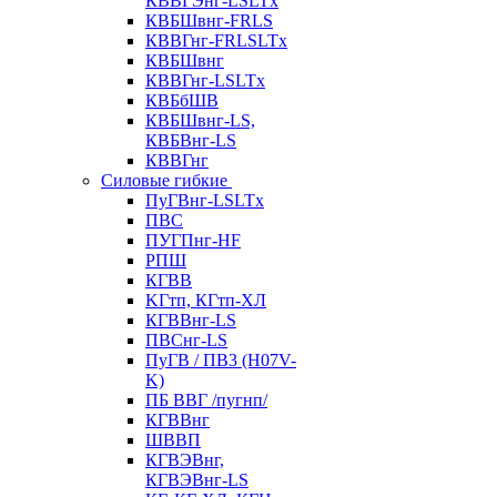
КВВГЭнг-LSLTx
КВБШвнг-FRLS
КВВГнг-FRLSLTx
КВБШвнг
КВВГнг-LSLTx
КВБбШВ
КВБШвнг-LS,
КВБВнг-LS
КВВГнг
Силовые гибкие
ПуГВнг-LSLTx
ПВС
ПУГПнг-HF
РПШ
КГВВ
KГтп, КГтп-ХЛ
КГВВнг-LS
ПВСнг-LS
ПуГВ / ПВ3 (H07V-
K)
ПБ ВВГ /пугнп/
КГВВнг
ШВВП
КГВЭВнг,
КГВЭВнг-LS