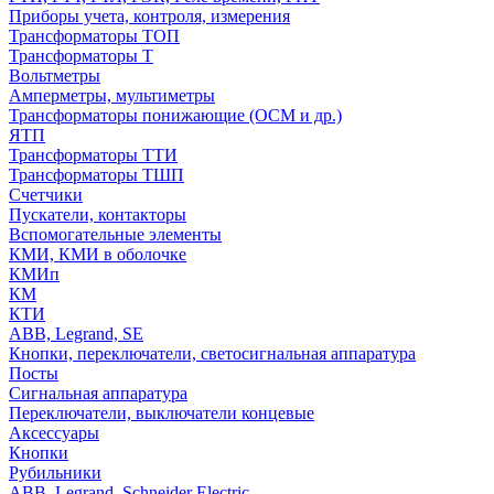
Приборы учета, контроля, измерения
Трансформаторы ТОП
Трансформаторы Т
Вольтметры
Амперметры, мультиметры
Трансформаторы понижающие (ОСМ и др.)
ЯТП
Трансформаторы ТТИ
Трансформаторы ТШП
Счетчики
Пускатели, контакторы
Вспомогательные элементы
КМИ, КМИ в оболочке
КМИп
КМ
КТИ
ABB, Legrand, SE
Кнопки, переключатели, светосигнальная аппаратура
Посты
Cигнальная аппаратура
Переключатели, выключатели концевые
Аксессуары
Кнопки
Рубильники
ABB, Legrand, Schneider Electric