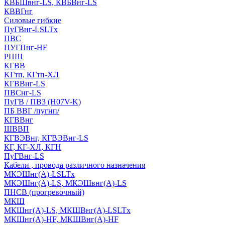
КВБШвнг-LS, КВБВнг-LS
КВВГнг
Силовые гибкие
ПуГВнг-LSLTx
ПВС
ПУГПнг-HF
РПШ
КГВВ
KГтп, КГтп-ХЛ
КГВВнг-LS
ПВСнг-LS
ПуГВ / ПВ3 (H07V-K)
ПБ ВВГ /пугнп/
КГВВнг
ШВВП
КГВЭВнг, КГВЭВнг-LS
КГ, КГ-ХЛ, КГН
ПуГВнг-LS
Кабели , провода различного назначения
МКЭШнг(А)-LSLTx
МКЭШнг(А)-LS, МКЭШвнг(А)-LS
ПНСВ (прогревочный)
МКШ
МКШнг(А)-LS, МКШВнг(А)-LSLTx
МКШнг(А)-HF, МКШВнг(А)-HF