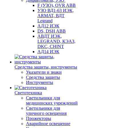
Дифавтоматы, УЗО
F (УЗО), OVR ABB
УЗО ВД1-63 ИЭК,
ARMAT, ВДТ
Legrand
АД12 ИЭК
DS, DSH ABB
АВДТ ИЭК,
LEGRAND, КЭАЗ,
DKC, CHINT
АД14 ИЭК
Средства защиты, инструменты
Указатели и знаки
Средства защиты
Инструменты
Светотехника
Светильники для
медицинских учреждений
Светильники для
уличного освещения
Прожекторы
Аварийное освещение