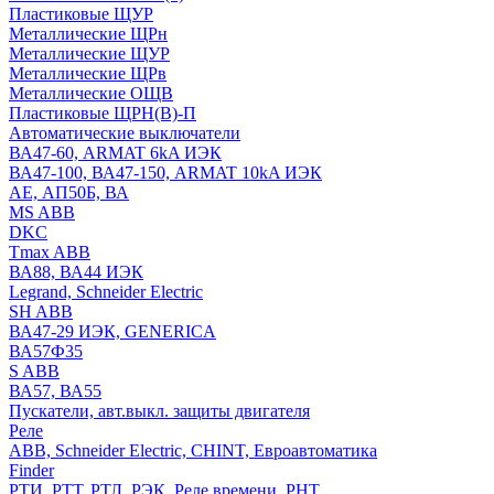
Пластиковые ЩУР
Металлические ЩРн
Металлические ЩУР
Металлические ЩРв
Металлические ОЩВ
Пластиковые ЩРН(В)-П
Автоматические выключатели
ВА47-60, ARMAT 6kA ИЭК
ВА47-100, ВА47-150, ARMAT 10kA ИЭК
АЕ, АП50Б, ВА
MS ABB
DKC
Tmax ABB
ВА88, ВА44 ИЭК
Legrand, Schneider Electric
SH ABB
ВА47-29 ИЭК, GENERICA
ВА57Ф35
S ABB
ВА57, ВА55
Пускатели, авт.выкл. защиты двигателя
Реле
ABB, Schneider Electric, CHINT, Евроавтоматика
Finder
РТИ, РТТ, РТЛ, РЭК, Реле времени, РНТ