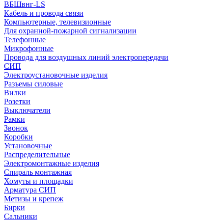
ВБШвнг-LS
Кабель и провода связи
Компьютерные, телевизионные
Для охранной-пожарной сигнализации
Телефонные
Микрофонные
Провода для воздушных линий электропередачи
СИП
Электроустановочные изделия
Разъемы силовые
Вилки
Розетки
Выключатели
Рамки
Звонок
Коробки
Установочные
Распределительные
Электромонтажные изделия
Спираль монтажная
Хомуты и площадки
Арматура СИП
Метизы и крепеж
Бирки
Сальники