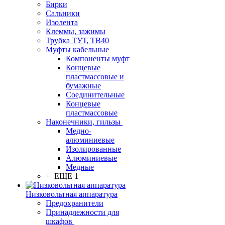
Бирки
Сальники
Изолента
Клеммы, зажимы
Трубка ТУТ, ТВ40
Муфты кабельные
Компоненты муфт
Концевые
пластмассовые и
бумажные
Соединительные
Концевые
пластмассовые
Наконечники, гильзы
Медно-
алюминиевые
Изолированные
Алюминиевые
Медные
+ ЕЩЕ 1
Низковольтная аппаратура
Предохранители
Принадлежности для
шкафов