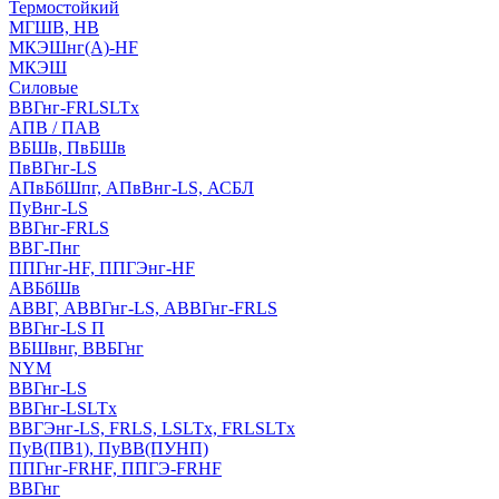
Термостойкий
МГШВ, НВ
МКЭШнг(А)-HF
МКЭШ
Силовые
ВВГнг-FRLSLTx
АПВ / ПАВ
ВБШв, ПвБШв
ПвВГнг-LS
АПвБбШпг, АПвВнг-LS, АСБЛ
ПуВнг-LS
ВВГнг-FRLS
ВВГ-Пнг
ППГнг-HF, ППГЭнг-HF
АВБбШв
АВВГ, АВВГнг-LS, АВВГнг-FRLS
ВВГнг-LS П
ВБШвнг, ВВБГнг
NYM
ВВГнг-LS
ВВГнг-LSLTx
ВВГЭнг-LS, FRLS, LSLTx, FRLSLTx
ПуВ(ПВ1), ПуВВ(ПУНП)
ППГнг-FRHF, ППГЭ-FRHF
ВВГнг