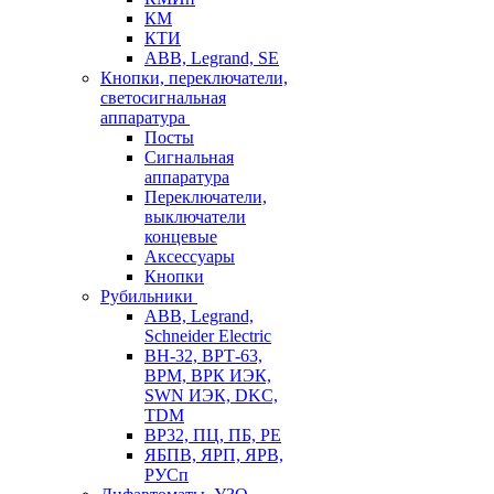
КМ
КТИ
ABB, Legrand, SE
Кнопки, переключатели,
светосигнальная
аппаратура
Посты
Cигнальная
аппаратура
Переключатели,
выключатели
концевые
Аксессуары
Кнопки
Рубильники
ABB, Legrand,
Schneider Electric
ВН-32, ВРТ-63,
ВРМ, ВРК ИЭК,
SWN ИЭК, DKC,
TDM
ВР32, ПЦ, ПБ, РЕ
ЯБПВ, ЯРП, ЯРВ,
РУСп