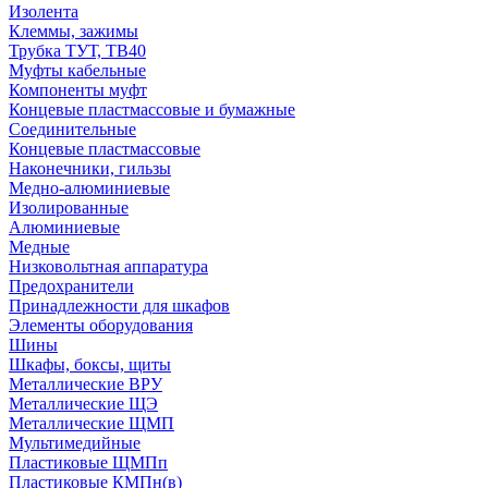
Изолента
Клеммы, зажимы
Трубка ТУТ, ТВ40
Муфты кабельные
Компоненты муфт
Концевые пластмассовые и бумажные
Соединительные
Концевые пластмассовые
Наконечники, гильзы
Медно-алюминиевые
Изолированные
Алюминиевые
Медные
Низковольтная аппаратура
Предохранители
Принадлежности для шкафов
Элементы оборудования
Шины
Шкафы, боксы, щиты
Металлические ВРУ
Металлические ЩЭ
Металлические ЩМП
Мультимедийные
Пластиковые ЩМПп
Пластиковые КМПн(в)