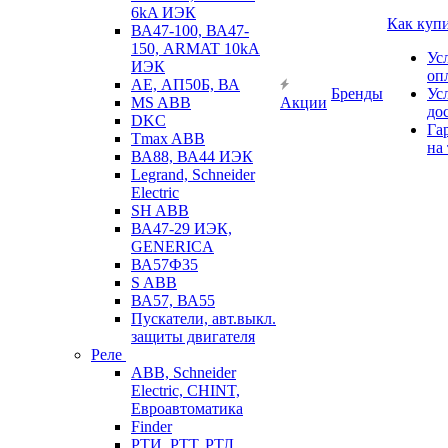
6kA ИЭК
Как куп
ВА47-100, ВА47-
150, ARMAT 10kA
Ус
ИЭК
оп
АЕ, АП50Б, ВА
Бренды
Ус
MS ABB
Акции
до
DKC
Га
Tmax ABB
на
ВА88, ВА44 ИЭК
Legrand, Schneider
Electric
SH ABB
ВА47-29 ИЭК,
GENERICA
ВА57Ф35
S ABB
ВА57, ВА55
Пускатели, авт.выкл.
защиты двигателя
Реле
ABB, Schneider
Electric, CHINT,
Евроавтоматика
Finder
РТИ, РТТ, РТЛ,