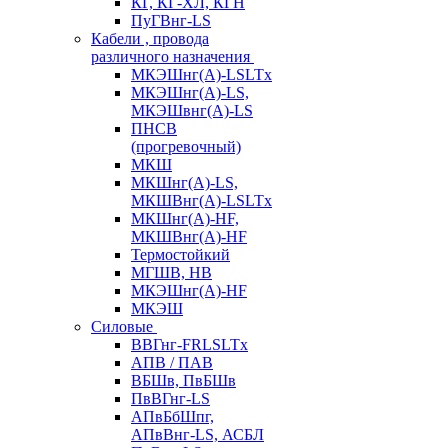
КГ, КГ-ХЛ, КГН
ПуГВнг-LS
Кабели , провода
различного назначения
МКЭШнг(А)-LSLTx
МКЭШнг(А)-LS,
МКЭШвнг(А)-LS
ПНСВ
(прогревочный)
МКШ
МКШнг(А)-LS,
МКШВнг(А)-LSLTx
МКШнг(А)-HF,
МКШВнг(А)-HF
Термостойкий
МГШВ, НВ
МКЭШнг(А)-HF
МКЭШ
Силовые
ВВГнг-FRLSLTx
АПВ / ПАВ
ВБШв, ПвБШв
ПвВГнг-LS
АПвБбШпг,
АПвВнг-LS, АСБЛ