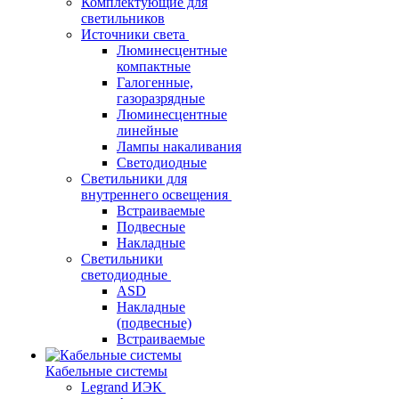
Комплектующие для
светильников
Источники света
Люминесцентные
компактные
Галогенные,
газоразрядные
Люминесцентные
линейные
Лампы накаливания
Светодиодные
Светильники для
внутреннего освещения
Встраиваемые
Подвесные
Накладные
Светильники
светодиодные
ASD
Накладные
(подвесные)
Встраиваемые
Кабельные системы
Legrand ИЭК