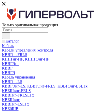
Только оригинальная продукция
Каталог
Кабель
Кабели управления, контроля
КВВГнг-FRLS
КППГнг-HF, КППГЭнг-HF
КВВГЭнг
КВВГ
КВВГЭ
Кабель управления
КВВГнг-LS
КВВГЭнг-LS, КВВГЭнг-FRLS, КВВГЭнг-LSLTx
КВБШвнг-FRLS
КВВГнг-FRLSLTx
КВБШвнг
КВВГнг-LSLTx
КВБбШВ