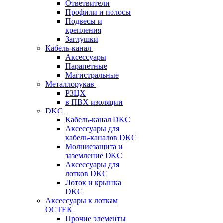
Ответвители
Профили и полосы
Подвесы и
крепления
Заглушки
Кабель-канал
Аксессуары
Парапетные
Магистральные
Металлорукав
РЗЦХ
в ПВХ изоляции
DKC
Кабель-канал DKC
Аксессуары для
кабель-каналов DKC
Молниезащита и
заземление DKC
Аксессуары для
лотков DKC
Лоток и крышка
DKC
Аксессуары к лоткам
ОСТЕК
Прочие элементы