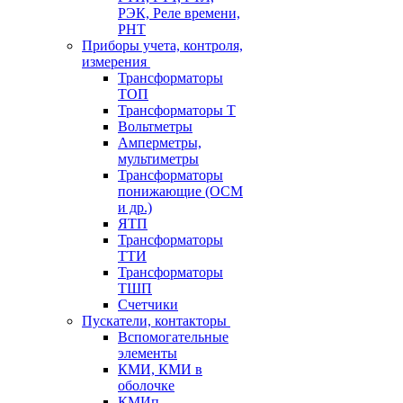
РЭК, Реле времени,
РНТ
Приборы учета, контроля,
измерения
Трансформаторы
ТОП
Трансформаторы Т
Вольтметры
Амперметры,
мультиметры
Трансформаторы
понижающие (ОСМ
и др.)
ЯТП
Трансформаторы
ТТИ
Трансформаторы
ТШП
Счетчики
Пускатели, контакторы
Вспомогательные
элементы
КМИ, КМИ в
оболочке
КМИп