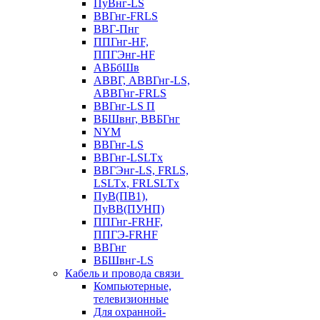
ПуВнг-LS
ВВГнг-FRLS
ВВГ-Пнг
ППГнг-HF,
ППГЭнг-HF
АВБбШв
АВВГ, АВВГнг-LS,
АВВГнг-FRLS
ВВГнг-LS П
ВБШвнг, ВВБГнг
NYM
ВВГнг-LS
ВВГнг-LSLTx
ВВГЭнг-LS, FRLS,
LSLTx, FRLSLTx
ПуВ(ПВ1),
ПуВВ(ПУНП)
ППГнг-FRHF,
ППГЭ-FRHF
ВВГнг
ВБШвнг-LS
Кабель и провода связи
Компьютерные,
телевизионные
Для охранной-