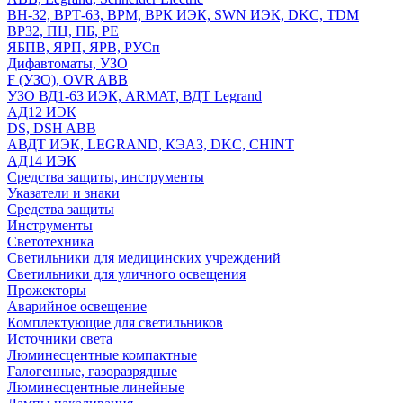
ВН-32, ВРТ-63, ВРМ, ВРК ИЭК, SWN ИЭК, DKC, TDM
ВР32, ПЦ, ПБ, РЕ
ЯБПВ, ЯРП, ЯРВ, РУСп
Дифавтоматы, УЗО
F (УЗО), OVR ABB
УЗО ВД1-63 ИЭК, ARMAT, ВДТ Legrand
АД12 ИЭК
DS, DSH ABB
АВДТ ИЭК, LEGRAND, КЭАЗ, DKC, CHINT
АД14 ИЭК
Средства защиты, инструменты
Указатели и знаки
Средства защиты
Инструменты
Светотехника
Светильники для медицинских учреждений
Светильники для уличного освещения
Прожекторы
Аварийное освещение
Комплектующие для светильников
Источники света
Люминесцентные компактные
Галогенные, газоразрядные
Люминесцентные линейные