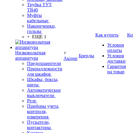
Трубка ТУТ,
ТВ40
Муфты
кабельные
Наконечники,
гильзы
Как купить
Ко
+ ЕЩЕ 1
Условия
оплаты
Низковольтная
Бренды
Условия
аппаратура
Акции
доставки
Предохранители
Гарантия
Принадлежности
на товар
для шкафов
Шкафы, боксы,
щиты
Автоматические
выключатели
Реле
Приборы учета,
контроля,
измерения
Пускатели,
контакторы
Кнопки,