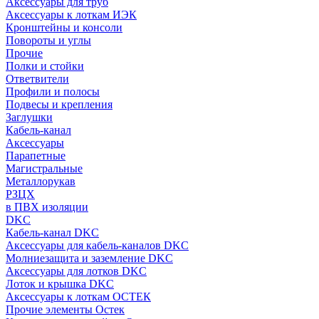
Аксессуары для труб
Аксессуары к лоткам ИЭК
Кронштейны и консоли
Повороты и углы
Прочие
Полки и стойки
Ответвители
Профили и полосы
Подвесы и крепления
Заглушки
Кабель-канал
Аксессуары
Парапетные
Магистральные
Металлорукав
РЗЦХ
в ПВХ изоляции
DKC
Кабель-канал DKC
Аксессуары для кабель-каналов DKC
Молниезащита и заземление DKC
Аксессуары для лотков DKC
Лоток и крышка DKC
Аксессуары к лоткам ОСТЕК
Прочие элементы Остек