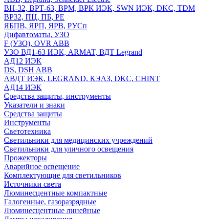
ВН-32, ВРТ-63, ВРМ, ВРК ИЭК, SWN ИЭК, DKC, TDM
ВР32, ПЦ, ПБ, РЕ
ЯБПВ, ЯРП, ЯРВ, РУСп
Дифавтоматы, УЗО
F (УЗО), OVR ABB
УЗО ВД1-63 ИЭК, ARMAT, ВДТ Legrand
АД12 ИЭК
DS, DSH ABB
АВДТ ИЭК, LEGRAND, КЭАЗ, DKC, CHINT
АД14 ИЭК
Средства защиты, инструменты
Указатели и знаки
Средства защиты
Инструменты
Светотехника
Светильники для медицинских учреждений
Светильники для уличного освещения
Прожекторы
Аварийное освещение
Комплектующие для светильников
Источники света
Люминесцентные компактные
Галогенные, газоразрядные
Люминесцентные линейные