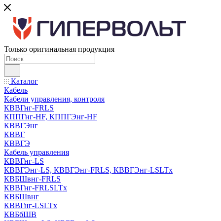
Только оригинальная продукция
Каталог
Кабель
Кабели управления, контроля
КВВГнг-FRLS
КППГнг-HF, КППГЭнг-HF
КВВГЭнг
КВВГ
КВВГЭ
Кабель управления
КВВГнг-LS
КВВГЭнг-LS, КВВГЭнг-FRLS, КВВГЭнг-LSLTx
КВБШвнг-FRLS
КВВГнг-FRLSLTx
КВБШвнг
КВВГнг-LSLTx
КВБбШВ