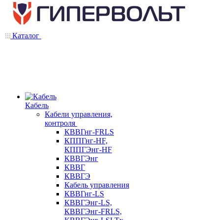
Каталог
Кабель
Кабели управления,
контроля
КВВГнг-FRLS
КППГнг-HF,
КППГЭнг-HF
КВВГЭнг
КВВГ
КВВГЭ
Кабель управления
КВВГнг-LS
КВВГЭнг-LS,
КВВГЭнг-FRLS,