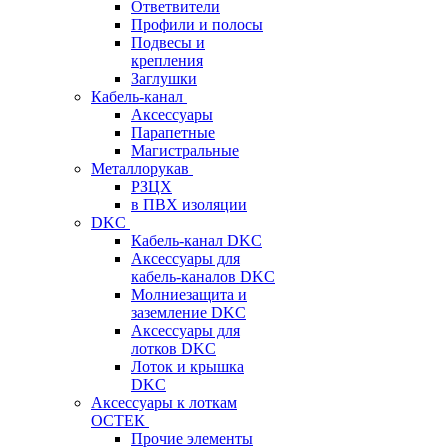
Ответвители
Профили и полосы
Подвесы и
крепления
Заглушки
Кабель-канал
Аксессуары
Парапетные
Магистральные
Металлорукав
РЗЦХ
в ПВХ изоляции
DKC
Кабель-канал DKC
Аксессуары для
кабель-каналов DKC
Молниезащита и
заземление DKC
Аксессуары для
лотков DKC
Лоток и крышка
DKC
Аксессуары к лоткам
ОСТЕК
Прочие элементы