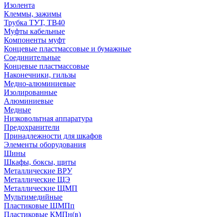
Изолента
Клеммы, зажимы
Трубка ТУТ, ТВ40
Муфты кабельные
Компоненты муфт
Концевые пластмассовые и бумажные
Соединительные
Концевые пластмассовые
Наконечники, гильзы
Медно-алюминиевые
Изолированные
Алюминиевые
Медные
Низковольтная аппаратура
Предохранители
Принадлежности для шкафов
Элементы оборудования
Шины
Шкафы, боксы, щиты
Металлические ВРУ
Металлические ЩЭ
Металлические ЩМП
Мультимедийные
Пластиковые ЩМПп
Пластиковые КМПн(в)