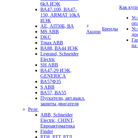
6kA ИЭК
Как куп
ВА47-100, ВА47-
150, ARMAT 10kA
Ус
ИЭК
оп
АЕ, АП50Б, ВА
Бренды
Ус
MS ABB
Акции
до
DKC
Га
Tmax ABB
на
ВА88, ВА44 ИЭК
Legrand, Schneider
Electric
SH ABB
ВА47-29 ИЭК,
GENERICA
ВА57Ф35
S ABB
ВА57, ВА55
Пускатели, авт.выкл.
защиты двигателя
Реле
ABB, Schneider
Electric, CHINT,
Евроавтоматика
Finder
РТИ, РТТ, РТЛ,