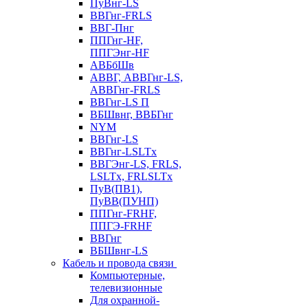
ПуВнг-LS
ВВГнг-FRLS
ВВГ-Пнг
ППГнг-HF,
ППГЭнг-HF
АВБбШв
АВВГ, АВВГнг-LS,
АВВГнг-FRLS
ВВГнг-LS П
ВБШвнг, ВВБГнг
NYM
ВВГнг-LS
ВВГнг-LSLTx
ВВГЭнг-LS, FRLS,
LSLTx, FRLSLTx
ПуВ(ПВ1),
ПуВВ(ПУНП)
ППГнг-FRHF,
ППГЭ-FRHF
ВВГнг
ВБШвнг-LS
Кабель и провода связи
Компьютерные,
телевизионные
Для охранной-