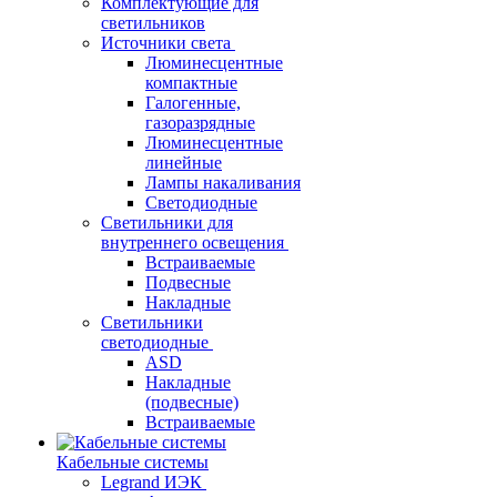
Комплектующие для
светильников
Источники света
Люминесцентные
компактные
Галогенные,
газоразрядные
Люминесцентные
линейные
Лампы накаливания
Светодиодные
Светильники для
внутреннего освещения
Встраиваемые
Подвесные
Накладные
Светильники
светодиодные
ASD
Накладные
(подвесные)
Встраиваемые
Кабельные системы
Legrand ИЭК