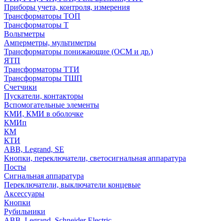
Приборы учета, контроля, измерения
Трансформаторы ТОП
Трансформаторы Т
Вольтметры
Амперметры, мультиметры
Трансформаторы понижающие (ОСМ и др.)
ЯТП
Трансформаторы ТТИ
Трансформаторы ТШП
Счетчики
Пускатели, контакторы
Вспомогательные элементы
КМИ, КМИ в оболочке
КМИп
КМ
КТИ
ABB, Legrand, SE
Кнопки, переключатели, светосигнальная аппаратура
Посты
Cигнальная аппаратура
Переключатели, выключатели концевые
Аксессуары
Кнопки
Рубильники
ABB, Legrand, Schneider Electric