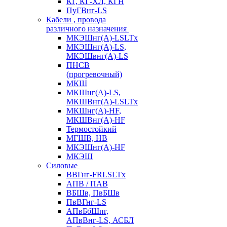
КГ, КГ-ХЛ, КГН
ПуГВнг-LS
Кабели , провода
различного назначения
МКЭШнг(А)-LSLTx
МКЭШнг(А)-LS,
МКЭШвнг(А)-LS
ПНСВ
(прогревочный)
МКШ
МКШнг(А)-LS,
МКШВнг(А)-LSLTx
МКШнг(А)-HF,
МКШВнг(А)-HF
Термостойкий
МГШВ, НВ
МКЭШнг(А)-HF
МКЭШ
Силовые
ВВГнг-FRLSLTx
АПВ / ПАВ
ВБШв, ПвБШв
ПвВГнг-LS
АПвБбШпг,
АПвВнг-LS, АСБЛ