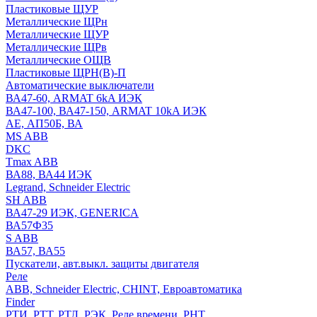
Пластиковые ЩУР
Металлические ЩРн
Металлические ЩУР
Металлические ЩРв
Металлические ОЩВ
Пластиковые ЩРН(В)-П
Автоматические выключатели
ВА47-60, ARMAT 6kA ИЭК
ВА47-100, ВА47-150, ARMAT 10kA ИЭК
АЕ, АП50Б, ВА
MS ABB
DKC
Tmax ABB
ВА88, ВА44 ИЭК
Legrand, Schneider Electric
SH ABB
ВА47-29 ИЭК, GENERICA
ВА57Ф35
S ABB
ВА57, ВА55
Пускатели, авт.выкл. защиты двигателя
Реле
ABB, Schneider Electric, CHINT, Евроавтоматика
Finder
РТИ, РТТ, РТЛ, РЭК, Реле времени, РНТ