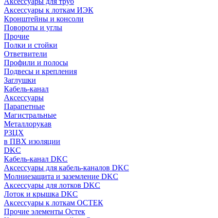
Аксессуары для труб
Аксессуары к лоткам ИЭК
Кронштейны и консоли
Повороты и углы
Прочие
Полки и стойки
Ответвители
Профили и полосы
Подвесы и крепления
Заглушки
Кабель-канал
Аксессуары
Парапетные
Магистральные
Металлорукав
РЗЦХ
в ПВХ изоляции
DKC
Кабель-канал DKC
Аксессуары для кабель-каналов DKC
Молниезащита и заземление DKC
Аксессуары для лотков DKC
Лоток и крышка DKC
Аксессуары к лоткам ОСТЕК
Прочие элементы Остек