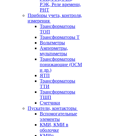
РЭК, Реле времени,
РНТ
Приборы учета, контроля,
измерения
Трансформаторы
ТОП
Трансформаторы Т
Вольтметры
Амперметры,
мультиметры
Трансформаторы
понижающие (ОСМ
и др.)
ЯТП
Трансформаторы
ТТИ
Трансформаторы
ТШП
Счетчики
Пускатели, контакторы
Вспомогательные
элементы
КМИ, КМИ в
оболочке
КМИп