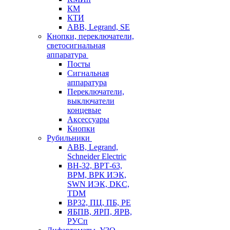
КМ
КТИ
ABB, Legrand, SE
Кнопки, переключатели,
светосигнальная
аппаратура
Посты
Cигнальная
аппаратура
Переключатели,
выключатели
концевые
Аксессуары
Кнопки
Рубильники
ABB, Legrand,
Schneider Electric
ВН-32, ВРТ-63,
ВРМ, ВРК ИЭК,
SWN ИЭК, DKC,
TDM
ВР32, ПЦ, ПБ, РЕ
ЯБПВ, ЯРП, ЯРВ,
РУСп