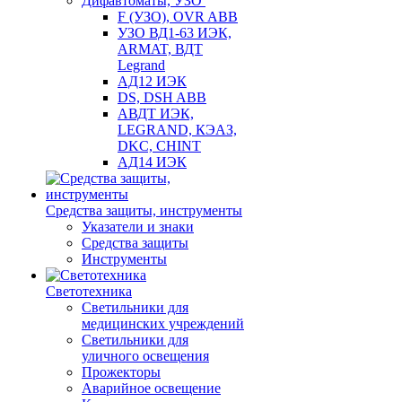
Дифавтоматы, УЗО
F (УЗО), OVR ABB
УЗО ВД1-63 ИЭК,
ARMAT, ВДТ
Legrand
АД12 ИЭК
DS, DSH ABB
АВДТ ИЭК,
LEGRAND, КЭАЗ,
DKC, CHINT
АД14 ИЭК
Средства защиты, инструменты
Указатели и знаки
Средства защиты
Инструменты
Светотехника
Светильники для
медицинских учреждений
Светильники для
уличного освещения
Прожекторы
Аварийное освещение