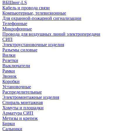
ВБШвнг-LS
Кабель и провода связи
Компьютерные, телевизионные
Для охранной-пожарной сигнализации
Телефонные
Микрофонные
Провода для воздушных линий электропередачи
СИП
Электроустановочные изделия
Разъемы силовые
Вилки
Розетки
Выключатели
Рамки
Звонок
Коробки
Установочные
Распределительные
Электромонтажные изделия
Спираль монтажная
Хомуты и площадки
Арматура СИП
Метизы и крепеж
Бирки
Сальники