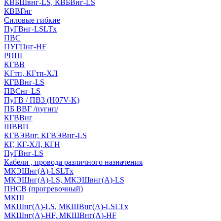
КВБШвнг-LS, КВБВнг-LS
КВВГнг
Силовые гибкие
ПуГВнг-LSLTx
ПВС
ПУГПнг-HF
РПШ
КГВВ
KГтп, КГтп-ХЛ
КГВВнг-LS
ПВСнг-LS
ПуГВ / ПВ3 (H07V-K)
ПБ ВВГ /пугнп/
КГВВнг
ШВВП
КГВЭВнг, КГВЭВнг-LS
КГ, КГ-ХЛ, КГН
ПуГВнг-LS
Кабели , провода различного назначения
МКЭШнг(А)-LSLTx
МКЭШнг(А)-LS, МКЭШвнг(А)-LS
ПНСВ (прогревочный)
МКШ
МКШнг(А)-LS, МКШВнг(А)-LSLTx
МКШнг(А)-HF, МКШВнг(А)-HF