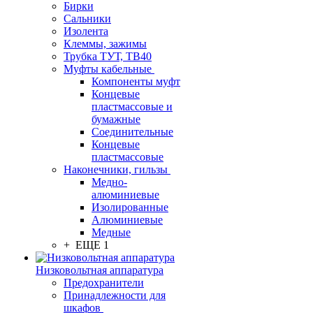
Бирки
Сальники
Изолента
Клеммы, зажимы
Трубка ТУТ, ТВ40
Муфты кабельные
Компоненты муфт
Концевые
пластмассовые и
бумажные
Соединительные
Концевые
пластмассовые
Наконечники, гильзы
Медно-
алюминиевые
Изолированные
Алюминиевые
Медные
+ ЕЩЕ 1
Низковольтная аппаратура
Предохранители
Принадлежности для
шкафов