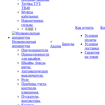
Трубка ТУТ,
ТВ40
Муфты
кабельные
Наконечники,
гильзы
Как купить
Ко
+ ЕЩЕ 1
Условия
оплаты
Низковольтная
Бренды
Условия
аппаратура
Акции
доставки
Предохранители
Гарантия
Принадлежности
на товар
для шкафов
Шкафы, боксы,
щиты
Автоматические
выключатели
Реле
Приборы учета,
контроля,
измерения
Пускатели,
контакторы
Кнопки,