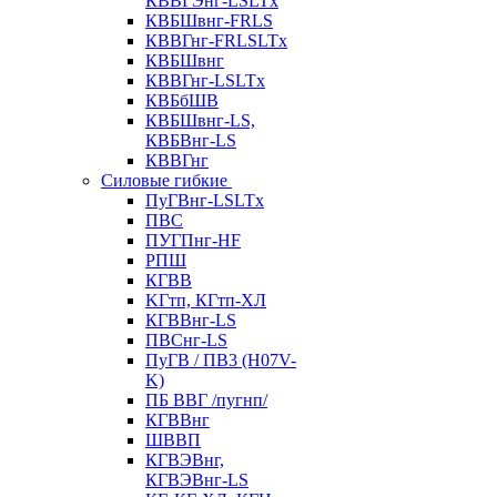
КВВГЭнг-LSLTx
КВБШвнг-FRLS
КВВГнг-FRLSLTx
КВБШвнг
КВВГнг-LSLTx
КВБбШВ
КВБШвнг-LS,
КВБВнг-LS
КВВГнг
Силовые гибкие
ПуГВнг-LSLTx
ПВС
ПУГПнг-HF
РПШ
КГВВ
KГтп, КГтп-ХЛ
КГВВнг-LS
ПВСнг-LS
ПуГВ / ПВ3 (H07V-
K)
ПБ ВВГ /пугнп/
КГВВнг
ШВВП
КГВЭВнг,
КГВЭВнг-LS