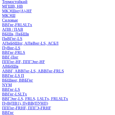
Термостойкий
МГШВ, НВ
МКЭШнг(А)-HF
МКЭШ
Силовые
ВВГнг-FRLSLTx
АПВ / ПАВ
ВБШв, ПвБШв
ПвВГнг-LS
АПвБбШпг, АПвВнг-LS, АСБЛ
ПуВнг-LS
ВВГнг-FRLS
ВВГ-Пнг
ППГнг-HF, ППГЭнг-HF
АВБбШв
АВВГ, АВВГнг-LS, АВВГнг-FRLS
ВВГнг-LS П
ВБШвнг, ВВБГнг
NYM
ВВГнг-LS
ВВГнг-LSLTx
ВВГЭнг-LS, FRLS, LSLTx, FRLSLTx
ПуВ(ПВ1), ПуВВ(ПУНП)
ППГнг-FRHF, ППГЭ-FRHF
ВВГнг