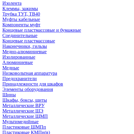
Изолента
Клеммы, зажимы
Трубка ТУТ, ТВ40
Муфты кабельные
Компоненты муфт
Концевые пластмассовые и бумажные
Соединительные
Концевые пластмассовые
Наконечники, гильзы
Медно-алюминиевые
Изолированные
Алюминиевые
Медные
Низковольтная аппаратура
Предохранители
Принадлежности для шкафов
Элементы оборудования
Шины
Шкафы, боксы, щиты
Металлические ВРУ
Металлические ЩЭ
Металлические ЩМП
Мультимедийные
Пластиковые ЩМПп
Пластиковые КМПн(в)