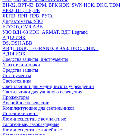
ВН-32, ВРТ-63, ВРМ, ВРК ИЭК, SWN ИЭК, DKC, TDM
ВР32, ПЦ, ПБ, РЕ
ЯБПВ, ЯРП, ЯРВ, РУСп
Дифавтоматы, УЗО
F (УЗО), OVR ABB
УЗО ВД1-63 ИЭК, ARMAT, ВДТ Legrand
АД12 ИЭК
DS, DSH ABB
АВДТ ИЭК, LEGRAND, КЭАЗ, DKC, CHINT
АД14 ИЭК
Средства защиты, инструменты
Указатели и знаки
Средства защиты
Инструменты
Светотехника
Светильники для медицинских учреждений
Светильники для уличного освещения
Прожекторы
Аварийное освещение
Комплектующие для светильников
Источники света
Люминесцентные компактные
Галогенные, газоразрядные
Люминесцентные линейные