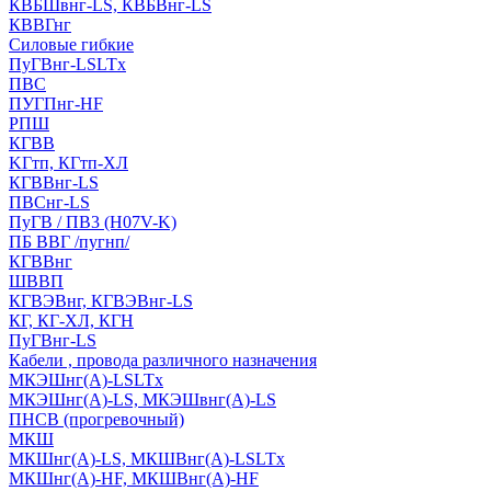
КВБШвнг-LS, КВБВнг-LS
КВВГнг
Силовые гибкие
ПуГВнг-LSLTx
ПВС
ПУГПнг-HF
РПШ
КГВВ
KГтп, КГтп-ХЛ
КГВВнг-LS
ПВСнг-LS
ПуГВ / ПВ3 (H07V-K)
ПБ ВВГ /пугнп/
КГВВнг
ШВВП
КГВЭВнг, КГВЭВнг-LS
КГ, КГ-ХЛ, КГН
ПуГВнг-LS
Кабели , провода различного назначения
МКЭШнг(А)-LSLTx
МКЭШнг(А)-LS, МКЭШвнг(А)-LS
ПНСВ (прогревочный)
МКШ
МКШнг(А)-LS, МКШВнг(А)-LSLTx
МКШнг(А)-HF, МКШВнг(А)-HF