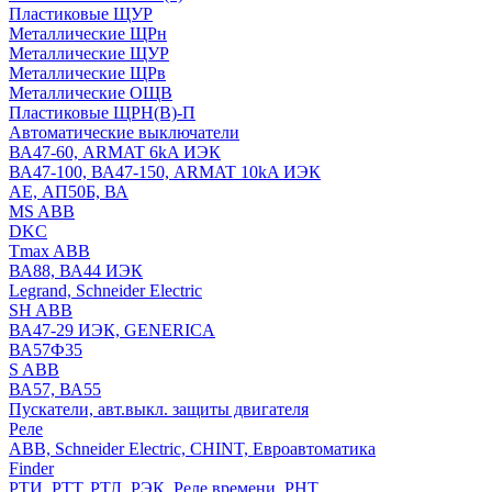
Пластиковые ЩУР
Металлические ЩРн
Металлические ЩУР
Металлические ЩРв
Металлические ОЩВ
Пластиковые ЩРН(В)-П
Автоматические выключатели
ВА47-60, ARMAT 6kA ИЭК
ВА47-100, ВА47-150, ARMAT 10kA ИЭК
АЕ, АП50Б, ВА
MS ABB
DKC
Tmax ABB
ВА88, ВА44 ИЭК
Legrand, Schneider Electric
SH ABB
ВА47-29 ИЭК, GENERICA
ВА57Ф35
S ABB
ВА57, ВА55
Пускатели, авт.выкл. защиты двигателя
Реле
ABB, Schneider Electric, CHINT, Евроавтоматика
Finder
РТИ, РТТ, РТЛ, РЭК, Реле времени, РНТ