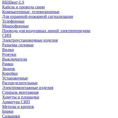
ВБШвнг-LS
Кабель и провода связи
Компьютерные, телевизионные
Для охранной-пожарной сигнализации
Телефонные
Микрофонные
Провода для воздушных линий электропередачи
СИП
Электроустановочные изделия
Разъемы силовые
Вилки
Розетки
Выключатели
Рамки
Звонок
Коробки
Установочные
Распределительные
Электромонтажные изделия
Спираль монтажная
Хомуты и площадки
Арматура СИП
Метизы и крепеж
Бирки
Сальники