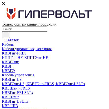
Только оригинальная продукция
Каталог
Кабель
Кабели управления, контроля
КВВГнг-FRLS
КППГнг-HF, КППГЭнг-HF
КВВГЭнг
КВВГ
КВВГЭ
Кабель управления
КВВГнг-LS
КВВГЭнг-LS, КВВГЭнг-FRLS, КВВГЭнг-LSLTx
КВБШвнг-FRLS
КВВГнг-FRLSLTx
КВБШвнг
КВВГнг-LSLTx
КВБбШВ