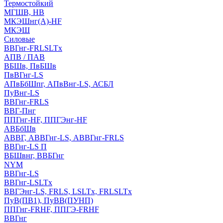
Термостойкий
МГШВ, НВ
МКЭШнг(А)-HF
МКЭШ
Силовые
ВВГнг-FRLSLTx
АПВ / ПАВ
ВБШв, ПвБШв
ПвВГнг-LS
АПвБбШпг, АПвВнг-LS, АСБЛ
ПуВнг-LS
ВВГнг-FRLS
ВВГ-Пнг
ППГнг-HF, ППГЭнг-HF
АВБбШв
АВВГ, АВВГнг-LS, АВВГнг-FRLS
ВВГнг-LS П
ВБШвнг, ВВБГнг
NYM
ВВГнг-LS
ВВГнг-LSLTx
ВВГЭнг-LS, FRLS, LSLTx, FRLSLTx
ПуВ(ПВ1), ПуВВ(ПУНП)
ППГнг-FRHF, ППГЭ-FRHF
ВВГнг