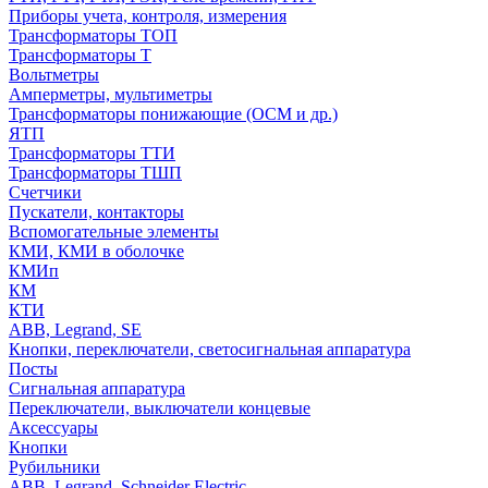
Приборы учета, контроля, измерения
Трансформаторы ТОП
Трансформаторы Т
Вольтметры
Амперметры, мультиметры
Трансформаторы понижающие (ОСМ и др.)
ЯТП
Трансформаторы ТТИ
Трансформаторы ТШП
Счетчики
Пускатели, контакторы
Вспомогательные элементы
КМИ, КМИ в оболочке
КМИп
КМ
КТИ
ABB, Legrand, SE
Кнопки, переключатели, светосигнальная аппаратура
Посты
Cигнальная аппаратура
Переключатели, выключатели концевые
Аксессуары
Кнопки
Рубильники
ABB, Legrand, Schneider Electric