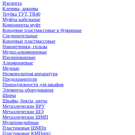
Изолента
Клеммы, зажимы
Трубка ТУТ, ТВ40
Муфты кабельные
Компоненты муфт
Концевые пластмассовые и бумажные
Соединительные
Концевые пластмассовые
Наконечники, гильзы
Медно-алюминиевые
Изолированные
Алюминиевые
Медные
Низковольтная аппаратура
Предохранители
Принадлежности для шкафов
Элементы оборудования
Шины
Шкафы, боксы, щиты
Металлические ВРУ
Металлические ЩЭ
Металлические ЩМП
Мультимедийные
Пластиковые ЩМПп
Пластиковые КМПн(в)