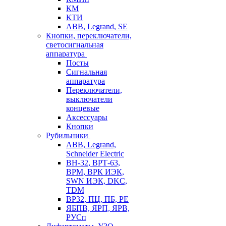
КМ
КТИ
ABB, Legrand, SE
Кнопки, переключатели,
светосигнальная
аппаратура
Посты
Cигнальная
аппаратура
Переключатели,
выключатели
концевые
Аксессуары
Кнопки
Рубильники
ABB, Legrand,
Schneider Electric
ВН-32, ВРТ-63,
ВРМ, ВРК ИЭК,
SWN ИЭК, DKC,
TDM
ВР32, ПЦ, ПБ, РЕ
ЯБПВ, ЯРП, ЯРВ,
РУСп