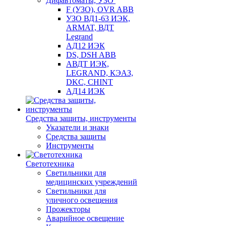
Дифавтоматы, УЗО
F (УЗО), OVR ABB
УЗО ВД1-63 ИЭК,
ARMAT, ВДТ
Legrand
АД12 ИЭК
DS, DSH ABB
АВДТ ИЭК,
LEGRAND, КЭАЗ,
DKC, CHINT
АД14 ИЭК
Средства защиты, инструменты
Указатели и знаки
Средства защиты
Инструменты
Светотехника
Светильники для
медицинских учреждений
Светильники для
уличного освещения
Прожекторы
Аварийное освещение