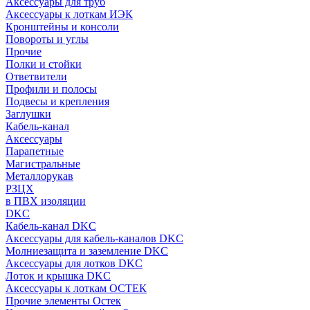
Аксессуары для труб
Аксессуары к лоткам ИЭК
Кронштейны и консоли
Повороты и углы
Прочие
Полки и стойки
Ответвители
Профили и полосы
Подвесы и крепления
Заглушки
Кабель-канал
Аксессуары
Парапетные
Магистральные
Металлорукав
РЗЦХ
в ПВХ изоляции
DKC
Кабель-канал DKC
Аксессуары для кабель-каналов DKC
Молниезащита и заземление DKC
Аксессуары для лотков DKC
Лоток и крышка DKC
Аксессуары к лоткам ОСТЕК
Прочие элементы Остек