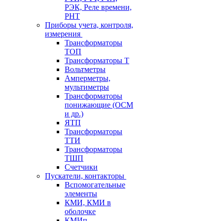
РЭК, Реле времени,
РНТ
Приборы учета, контроля,
измерения
Трансформаторы
ТОП
Трансформаторы Т
Вольтметры
Амперметры,
мультиметры
Трансформаторы
понижающие (ОСМ
и др.)
ЯТП
Трансформаторы
ТТИ
Трансформаторы
ТШП
Счетчики
Пускатели, контакторы
Вспомогательные
элементы
КМИ, КМИ в
оболочке
КМИп