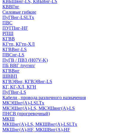
КВБШвнг-LS, КВБВнг-LS
КВВГнг
Силовые гибкие
ПуГВнг-LSLTx
ПВС
ПУГПнг-HF
РПШ
КГВВ
KГтп, КГтп-ХЛ
КГВВнг-LS
ПВСнг-LS
ПуГВ / ПВ3 (H07V-K)
ПБ ВВГ /пугнп/
КГВВнг
ШВВП
КГВЭВнг, КГВЭВнг-LS
КГ, КГ-ХЛ, КГН
ПуГВнг-LS
Кабели , провода различного назначения
МКЭШнг(А)-LSLTx
МКЭШнг(А)-LS, МКЭШвнг(А)-LS
ПНСВ (прогревочный)
МКШ
МКШнг(А)-LS, МКШВнг(А)-LSLTx
МКШнг(А)-HF, МКШВнг(А)-HF