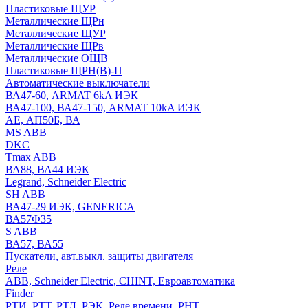
Пластиковые ЩУР
Металлические ЩРн
Металлические ЩУР
Металлические ЩРв
Металлические ОЩВ
Пластиковые ЩРН(В)-П
Автоматические выключатели
ВА47-60, ARMAT 6kA ИЭК
ВА47-100, ВА47-150, ARMAT 10kA ИЭК
АЕ, АП50Б, ВА
MS ABB
DKC
Tmax ABB
ВА88, ВА44 ИЭК
Legrand, Schneider Electric
SH ABB
ВА47-29 ИЭК, GENERICA
ВА57Ф35
S ABB
ВА57, ВА55
Пускатели, авт.выкл. защиты двигателя
Реле
ABB, Schneider Electric, CHINT, Евроавтоматика
Finder
РТИ, РТТ, РТЛ, РЭК, Реле времени, РНТ