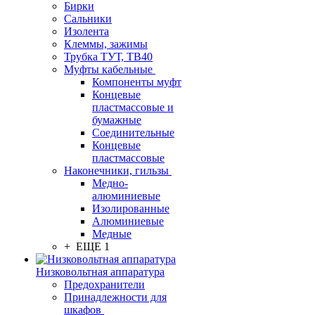
Бирки
Сальники
Изолента
Клеммы, зажимы
Трубка ТУТ, ТВ40
Муфты кабельные
Компоненты муфт
Концевые
пластмассовые и
бумажные
Соединительные
Концевые
пластмассовые
Наконечники, гильзы
Медно-
алюминиевые
Изолированные
Алюминиевые
Медные
+ ЕЩЕ 1
Низковольтная аппаратура
Предохранители
Принадлежности для
шкафов