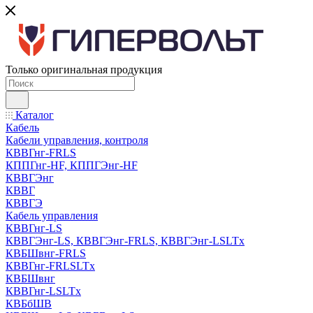
Только оригинальная продукция
Каталог
Кабель
Кабели управления, контроля
КВВГнг-FRLS
КППГнг-HF, КППГЭнг-HF
КВВГЭнг
КВВГ
КВВГЭ
Кабель управления
КВВГнг-LS
КВВГЭнг-LS, КВВГЭнг-FRLS, КВВГЭнг-LSLTx
КВБШвнг-FRLS
КВВГнг-FRLSLTx
КВБШвнг
КВВГнг-LSLTx
КВБбШВ