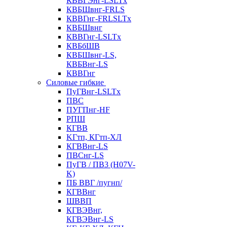
КВВГЭнг-LSLTx
КВБШвнг-FRLS
КВВГнг-FRLSLTx
КВБШвнг
КВВГнг-LSLTx
КВБбШВ
КВБШвнг-LS,
КВБВнг-LS
КВВГнг
Силовые гибкие
ПуГВнг-LSLTx
ПВС
ПУГПнг-HF
РПШ
КГВВ
KГтп, КГтп-ХЛ
КГВВнг-LS
ПВСнг-LS
ПуГВ / ПВ3 (H07V-
K)
ПБ ВВГ /пугнп/
КГВВнг
ШВВП
КГВЭВнг,
КГВЭВнг-LS