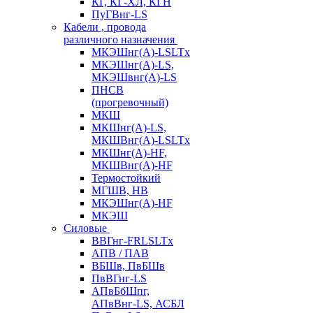
КГ, КГ-ХЛ, КГН
ПуГВнг-LS
Кабели , провода
различного назначения
МКЭШнг(А)-LSLTx
МКЭШнг(А)-LS,
МКЭШвнг(А)-LS
ПНСВ
(прогревочный)
МКШ
МКШнг(А)-LS,
МКШВнг(А)-LSLTx
МКШнг(А)-HF,
МКШВнг(А)-HF
Термостойкий
МГШВ, НВ
МКЭШнг(А)-HF
МКЭШ
Силовые
ВВГнг-FRLSLTx
АПВ / ПАВ
ВБШв, ПвБШв
ПвВГнг-LS
АПвБбШпг,
АПвВнг-LS, АСБЛ