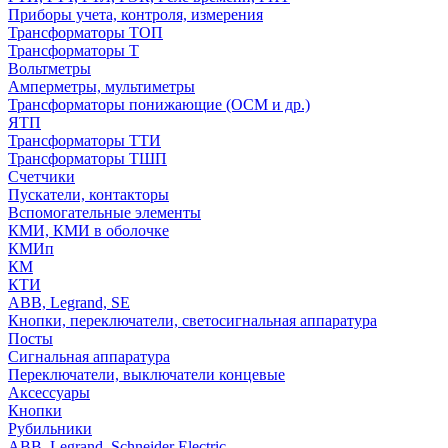
Приборы учета, контроля, измерения
Трансформаторы ТОП
Трансформаторы Т
Вольтметры
Амперметры, мультиметры
Трансформаторы понижающие (ОСМ и др.)
ЯТП
Трансформаторы ТТИ
Трансформаторы ТШП
Счетчики
Пускатели, контакторы
Вспомогательные элементы
КМИ, КМИ в оболочке
КМИп
КМ
КТИ
ABB, Legrand, SE
Кнопки, переключатели, светосигнальная аппаратура
Посты
Cигнальная аппаратура
Переключатели, выключатели концевые
Аксессуары
Кнопки
Рубильники
ABB, Legrand, Schneider Electric