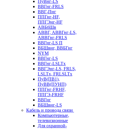
ПуВнг-LS
ВВГнг-FRLS
ВВГ-Пнг
ППГнг-HF,
ППГЭнг-HF
АВБбШв
АВВГ, АВВГнг-LS,
АВВГнг-FRLS
ВВГнг-LS П
ВБШвнг, ВВБГнг
NYM
ВВГнг-LS
ВВГнг-LSLTx
ВВГЭнг-LS, FRLS,
LSLTx, FRLSLTx
ПуВ(ПВ1),
ПуВВ(ПУНП)
ППГнг-FRHF,
ППГЭ-FRHF
ВВГнг
ВБШвнг-LS
Кабель и провода связи
Компьютерные,
телевизионные
Для охранной-