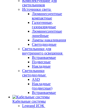
Комплектующие для
светильников
Источники света
Люминесцентные
компактные
Галогенные,
газоразрядные
Люминесцентные
линейные
Лампы накаливания
Светодиодные
Светильники для
внутреннего освещения
Встраиваемые
Подвесные
Накладные
Светильники
светодиодные
ASD
Накладные
(подвесные)
Встраиваемые
Кабельные системы
Legrand ИЭК