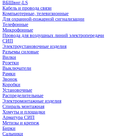
ВБШвнг-LS
Кабель и провода связи
Компьютерные, телевизионные
Для охранной-пожарной сигнализации
Телефонные
Микрофонные
Провода для воздушных линий электропередачи
СИП
Электроустановочные изделия
Разъемы силовые
Вилки
Розетки
Выключатели
Рамки
Звонок
Коробки
Установочные
Распределительные
Электромонтажные изделия
Спираль монтажная
Хомуты и площадки
Арматура СИП
Метизы и крепеж
Бирки
Сальники