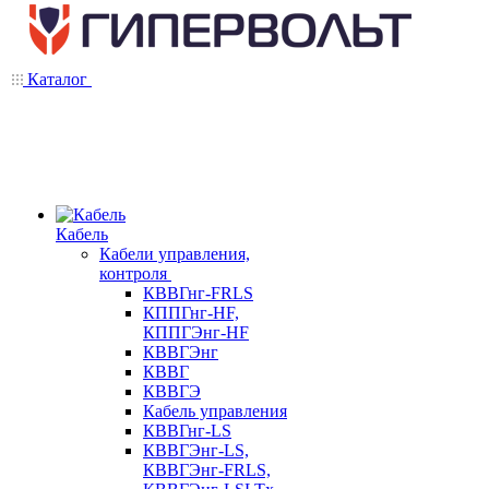
Каталог
Кабель
Кабели управления,
контроля
КВВГнг-FRLS
КППГнг-HF,
КППГЭнг-HF
КВВГЭнг
КВВГ
КВВГЭ
Кабель управления
КВВГнг-LS
КВВГЭнг-LS,
КВВГЭнг-FRLS,