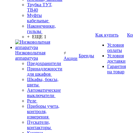
Трубка ТУТ,
ТВ40
Муфты
кабельные
Наконечники,
гильзы
Как купить
Ко
+ ЕЩЕ 1
Условия
оплаты
Низковольтная
Бренды
Условия
аппаратура
Акции
доставки
Предохранители
Гарантия
Принадлежности
на товар
для шкафов
Шкафы, боксы,
щиты
Автоматические
выключатели
Реле
Приборы учета,
контроля,
измерения
Пускатели,
контакторы
Кнопки,