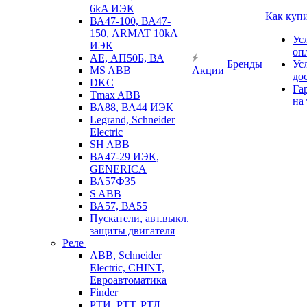
6kA ИЭК
Как куп
ВА47-100, ВА47-
150, ARMAT 10kA
Ус
ИЭК
оп
АЕ, АП50Б, ВА
Бренды
Ус
MS ABB
Акции
до
DKC
Га
Tmax ABB
на
ВА88, ВА44 ИЭК
Legrand, Schneider
Electric
SH ABB
ВА47-29 ИЭК,
GENERICA
ВА57Ф35
S ABB
ВА57, ВА55
Пускатели, авт.выкл.
защиты двигателя
Реле
ABB, Schneider
Electric, CHINT,
Евроавтоматика
Finder
РТИ, РТТ, РТЛ,