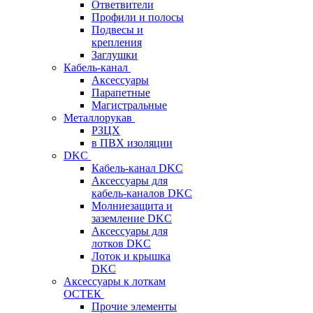
Ответвители
Профили и полосы
Подвесы и
крепления
Заглушки
Кабель-канал
Аксессуары
Парапетные
Магистральные
Металлорукав
РЗЦХ
в ПВХ изоляции
DKC
Кабель-канал DKC
Аксессуары для
кабель-каналов DKC
Молниезащита и
заземление DKC
Аксессуары для
лотков DKC
Лоток и крышка
DKC
Аксессуары к лоткам
ОСТЕК
Прочие элементы