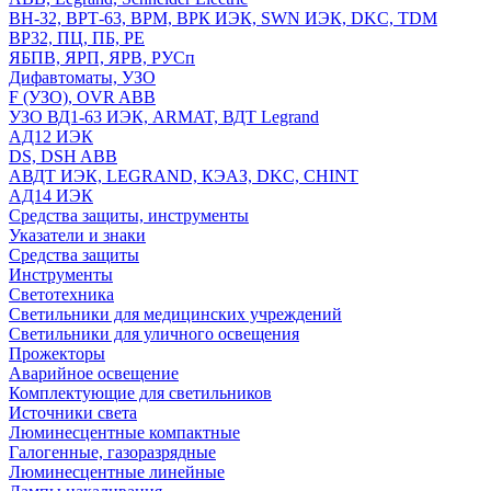
ВН-32, ВРТ-63, ВРМ, ВРК ИЭК, SWN ИЭК, DKC, TDM
ВР32, ПЦ, ПБ, РЕ
ЯБПВ, ЯРП, ЯРВ, РУСп
Дифавтоматы, УЗО
F (УЗО), OVR ABB
УЗО ВД1-63 ИЭК, ARMAT, ВДТ Legrand
АД12 ИЭК
DS, DSH ABB
АВДТ ИЭК, LEGRAND, КЭАЗ, DKC, CHINT
АД14 ИЭК
Средства защиты, инструменты
Указатели и знаки
Средства защиты
Инструменты
Светотехника
Светильники для медицинских учреждений
Светильники для уличного освещения
Прожекторы
Аварийное освещение
Комплектующие для светильников
Источники света
Люминесцентные компактные
Галогенные, газоразрядные
Люминесцентные линейные