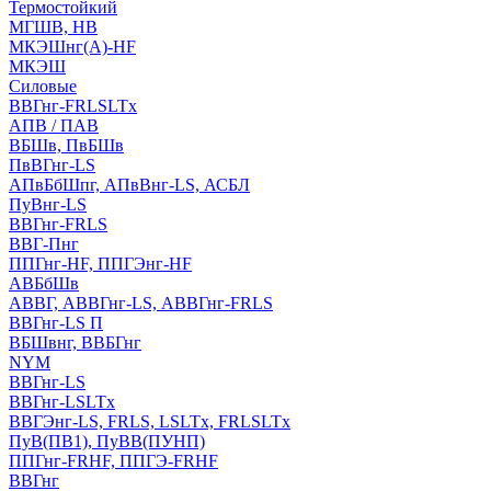
Термостойкий
МГШВ, НВ
МКЭШнг(А)-HF
МКЭШ
Силовые
ВВГнг-FRLSLTx
АПВ / ПАВ
ВБШв, ПвБШв
ПвВГнг-LS
АПвБбШпг, АПвВнг-LS, АСБЛ
ПуВнг-LS
ВВГнг-FRLS
ВВГ-Пнг
ППГнг-HF, ППГЭнг-HF
АВБбШв
АВВГ, АВВГнг-LS, АВВГнг-FRLS
ВВГнг-LS П
ВБШвнг, ВВБГнг
NYM
ВВГнг-LS
ВВГнг-LSLTx
ВВГЭнг-LS, FRLS, LSLTx, FRLSLTx
ПуВ(ПВ1), ПуВВ(ПУНП)
ППГнг-FRHF, ППГЭ-FRHF
ВВГнг