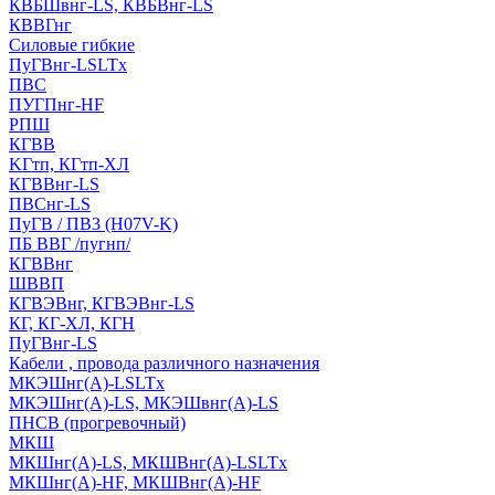
КВБШвнг-LS, КВБВнг-LS
КВВГнг
Силовые гибкие
ПуГВнг-LSLTx
ПВС
ПУГПнг-HF
РПШ
КГВВ
KГтп, КГтп-ХЛ
КГВВнг-LS
ПВСнг-LS
ПуГВ / ПВ3 (H07V-K)
ПБ ВВГ /пугнп/
КГВВнг
ШВВП
КГВЭВнг, КГВЭВнг-LS
КГ, КГ-ХЛ, КГН
ПуГВнг-LS
Кабели , провода различного назначения
МКЭШнг(А)-LSLTx
МКЭШнг(А)-LS, МКЭШвнг(А)-LS
ПНСВ (прогревочный)
МКШ
МКШнг(А)-LS, МКШВнг(А)-LSLTx
МКШнг(А)-HF, МКШВнг(А)-HF