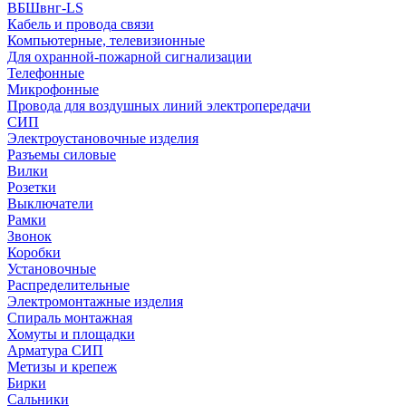
ВБШвнг-LS
Кабель и провода связи
Компьютерные, телевизионные
Для охранной-пожарной сигнализации
Телефонные
Микрофонные
Провода для воздушных линий электропередачи
СИП
Электроустановочные изделия
Разъемы силовые
Вилки
Розетки
Выключатели
Рамки
Звонок
Коробки
Установочные
Распределительные
Электромонтажные изделия
Спираль монтажная
Хомуты и площадки
Арматура СИП
Метизы и крепеж
Бирки
Сальники