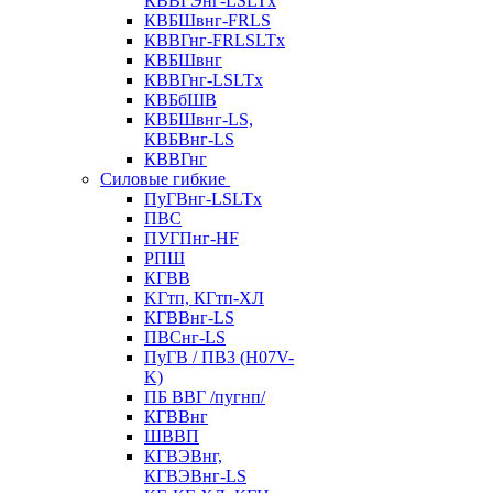
КВВГЭнг-LSLTx
КВБШвнг-FRLS
КВВГнг-FRLSLTx
КВБШвнг
КВВГнг-LSLTx
КВБбШВ
КВБШвнг-LS,
КВБВнг-LS
КВВГнг
Силовые гибкие
ПуГВнг-LSLTx
ПВС
ПУГПнг-HF
РПШ
КГВВ
KГтп, КГтп-ХЛ
КГВВнг-LS
ПВСнг-LS
ПуГВ / ПВ3 (H07V-
K)
ПБ ВВГ /пугнп/
КГВВнг
ШВВП
КГВЭВнг,
КГВЭВнг-LS