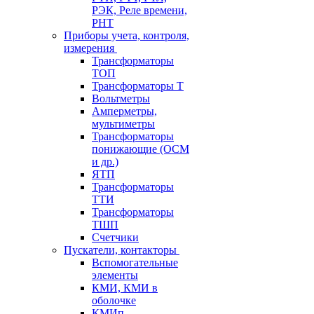
РЭК, Реле времени,
РНТ
Приборы учета, контроля,
измерения
Трансформаторы
ТОП
Трансформаторы Т
Вольтметры
Амперметры,
мультиметры
Трансформаторы
понижающие (ОСМ
и др.)
ЯТП
Трансформаторы
ТТИ
Трансформаторы
ТШП
Счетчики
Пускатели, контакторы
Вспомогательные
элементы
КМИ, КМИ в
оболочке
КМИп