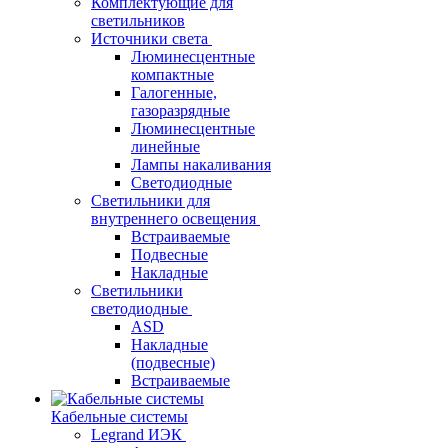
Комплектующие для
светильников
Источники света
Люминесцентные
компактные
Галогенные,
газоразрядные
Люминесцентные
линейные
Лампы накаливания
Светодиодные
Светильники для
внутреннего освещения
Встраиваемые
Подвесные
Накладные
Светильники
светодиодные
ASD
Накладные
(подвесные)
Встраиваемые
Кабельные системы
Legrand ИЭК