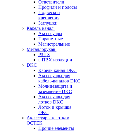
Ответвители
Профили и полосы
Подвесы и
крепления
Заглушки
Кабель-канал
Аксессуары
Парапетные
Магистральные
Металлорукав
РЗЦХ
в ПВХ изоляции
DKC
Кабель-канал DKC
Аксессуары для
кабель-каналов DKC
Молниезащита и
заземление DKC
Аксессуары для
лотков DKC
Лоток и крышка
DKC
Аксессуары к лоткам
ОСТЕК
Прочие элементы