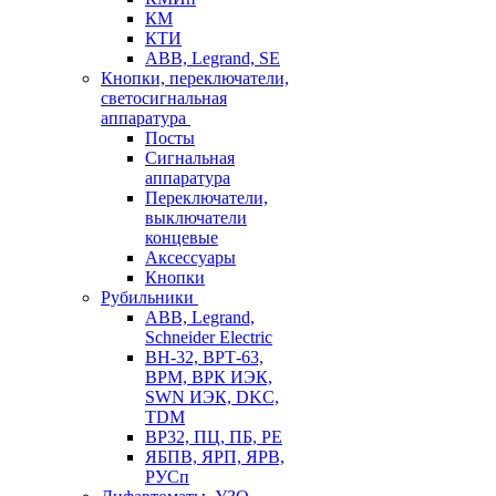
КМ
КТИ
ABB, Legrand, SE
Кнопки, переключатели,
светосигнальная
аппаратура
Посты
Cигнальная
аппаратура
Переключатели,
выключатели
концевые
Аксессуары
Кнопки
Рубильники
ABB, Legrand,
Schneider Electric
ВН-32, ВРТ-63,
ВРМ, ВРК ИЭК,
SWN ИЭК, DKC,
TDM
ВР32, ПЦ, ПБ, РЕ
ЯБПВ, ЯРП, ЯРВ,
РУСп