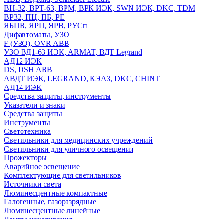
ВН-32, ВРТ-63, ВРМ, ВРК ИЭК, SWN ИЭК, DKC, TDM
ВР32, ПЦ, ПБ, РЕ
ЯБПВ, ЯРП, ЯРВ, РУСп
Дифавтоматы, УЗО
F (УЗО), OVR ABB
УЗО ВД1-63 ИЭК, ARMAT, ВДТ Legrand
АД12 ИЭК
DS, DSH ABB
АВДТ ИЭК, LEGRAND, КЭАЗ, DKC, CHINT
АД14 ИЭК
Средства защиты, инструменты
Указатели и знаки
Средства защиты
Инструменты
Светотехника
Светильники для медицинских учреждений
Светильники для уличного освещения
Прожекторы
Аварийное освещение
Комплектующие для светильников
Источники света
Люминесцентные компактные
Галогенные, газоразрядные
Люминесцентные линейные