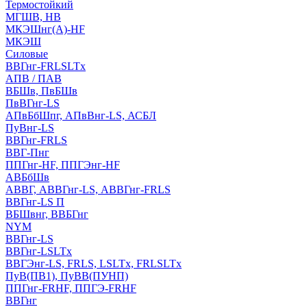
Термостойкий
МГШВ, НВ
МКЭШнг(А)-HF
МКЭШ
Силовые
ВВГнг-FRLSLTx
АПВ / ПАВ
ВБШв, ПвБШв
ПвВГнг-LS
АПвБбШпг, АПвВнг-LS, АСБЛ
ПуВнг-LS
ВВГнг-FRLS
ВВГ-Пнг
ППГнг-HF, ППГЭнг-HF
АВБбШв
АВВГ, АВВГнг-LS, АВВГнг-FRLS
ВВГнг-LS П
ВБШвнг, ВВБГнг
NYM
ВВГнг-LS
ВВГнг-LSLTx
ВВГЭнг-LS, FRLS, LSLTx, FRLSLTx
ПуВ(ПВ1), ПуВВ(ПУНП)
ППГнг-FRHF, ППГЭ-FRHF
ВВГнг