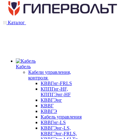
Каталог
Кабель
Кабели управления,
контроля
КВВГнг-FRLS
КППГнг-HF,
КППГЭнг-HF
КВВГЭнг
КВВГ
КВВГЭ
Кабель управления
КВВГнг-LS
КВВГЭнг-LS,
КВВГЭнг-FRLS,