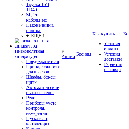
Трубка ТУТ,
ТВ40
Муфты
кабельные
Наконечники,
гильзы
Как купить
Ко
+ ЕЩЕ 1
Условия
оплаты
Низковольтная
Бренды
Условия
аппаратура
Акции
доставки
Предохранители
Гарантия
Принадлежности
на товар
для шкафов
Шкафы, боксы,
щиты
Автоматические
выключатели
Реле
Приборы учета,
контроля,
измерения
Пускатели,
контакторы
Кнопки,