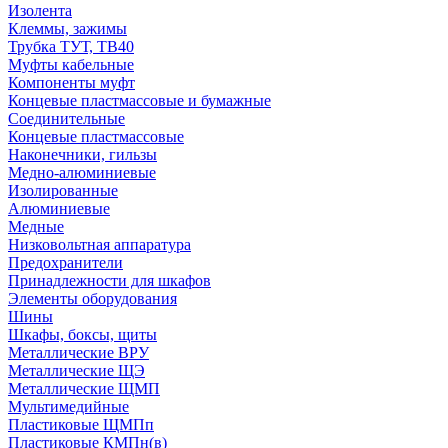
Изолента
Клеммы, зажимы
Трубка ТУТ, ТВ40
Муфты кабельные
Компоненты муфт
Концевые пластмассовые и бумажные
Соединительные
Концевые пластмассовые
Наконечники, гильзы
Медно-алюминиевые
Изолированные
Алюминиевые
Медные
Низковольтная аппаратура
Предохранители
Принадлежности для шкафов
Элементы оборудования
Шины
Шкафы, боксы, щиты
Металлические ВРУ
Металлические ЩЭ
Металлические ЩМП
Мультимедийные
Пластиковые ЩМПп
Пластиковые КМПн(в)