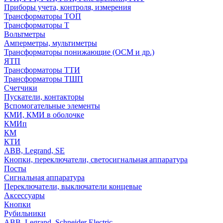
Приборы учета, контроля, измерения
Трансформаторы ТОП
Трансформаторы Т
Вольтметры
Амперметры, мультиметры
Трансформаторы понижающие (ОСМ и др.)
ЯТП
Трансформаторы ТТИ
Трансформаторы ТШП
Счетчики
Пускатели, контакторы
Вспомогательные элементы
КМИ, КМИ в оболочке
КМИп
КМ
КТИ
ABB, Legrand, SE
Кнопки, переключатели, светосигнальная аппаратура
Посты
Cигнальная аппаратура
Переключатели, выключатели концевые
Аксессуары
Кнопки
Рубильники
ABB, Legrand, Schneider Electric