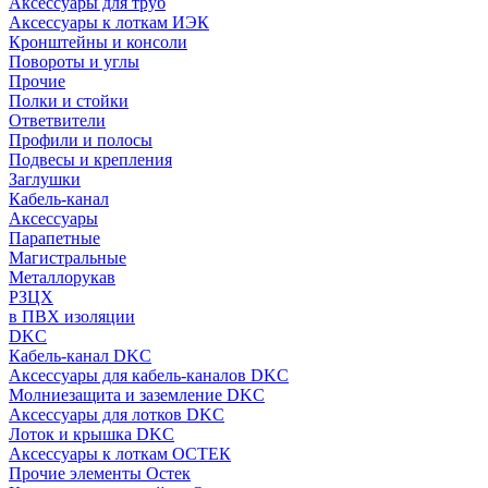
Аксессуары для труб
Аксессуары к лоткам ИЭК
Кронштейны и консоли
Повороты и углы
Прочие
Полки и стойки
Ответвители
Профили и полосы
Подвесы и крепления
Заглушки
Кабель-канал
Аксессуары
Парапетные
Магистральные
Металлорукав
РЗЦХ
в ПВХ изоляции
DKC
Кабель-канал DKC
Аксессуары для кабель-каналов DKC
Молниезащита и заземление DKC
Аксессуары для лотков DKC
Лоток и крышка DKC
Аксессуары к лоткам ОСТЕК
Прочие элементы Остек