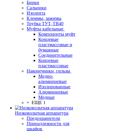
Бирки
Сальники
Изолента
Клеммы, зажимы
Трубка ТУТ, ТВ40
Муфты кабельные
Компоненты муфт
Концевые
пластмассовые и
бумажные
Соединительные
Концевые
пластмассовые
Наконечники, гильзы
Медно-
алюминиевые
Изолированные
Алюминиевые
Медные
+ ЕЩЕ 1
Низковольтная аппаратура
Предохранители
Принадлежности для
шкафов