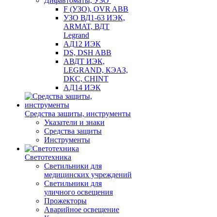
Дифавтоматы, УЗО
F (УЗО), OVR ABB
УЗО ВД1-63 ИЭК,
ARMAT, ВДТ
Legrand
АД12 ИЭК
DS, DSH ABB
АВДТ ИЭК,
LEGRAND, КЭАЗ,
DKC, CHINT
АД14 ИЭК
Средства защиты, инструменты
Указатели и знаки
Средства защиты
Инструменты
Светотехника
Светильники для
медицинских учреждений
Светильники для
уличного освещения
Прожекторы
Аварийное освещение