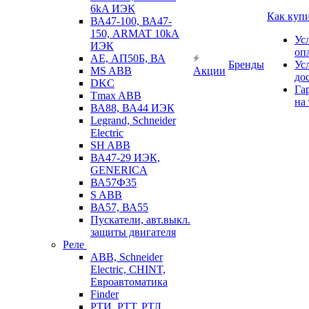
6kA ИЭК
Как куп
ВА47-100, ВА47-
150, ARMAT 10kA
Ус
ИЭК
оп
АЕ, АП50Б, ВА
Бренды
Ус
MS ABB
Акции
до
DKC
Га
Tmax ABB
на
ВА88, ВА44 ИЭК
Legrand, Schneider
Electric
SH ABB
ВА47-29 ИЭК,
GENERICA
ВА57Ф35
S ABB
ВА57, ВА55
Пускатели, авт.выкл.
защиты двигателя
Реле
ABB, Schneider
Electric, CHINT,
Евроавтоматика
Finder
РТИ, РТТ, РТЛ,