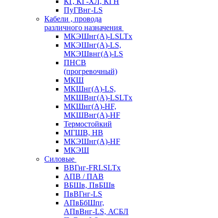
КГ, КГ-ХЛ, КГН
ПуГВнг-LS
Кабели , провода
различного назначения
МКЭШнг(А)-LSLTx
МКЭШнг(А)-LS,
МКЭШвнг(А)-LS
ПНСВ
(прогревочный)
МКШ
МКШнг(А)-LS,
МКШВнг(А)-LSLTx
МКШнг(А)-HF,
МКШВнг(А)-HF
Термостойкий
МГШВ, НВ
МКЭШнг(А)-HF
МКЭШ
Силовые
ВВГнг-FRLSLTx
АПВ / ПАВ
ВБШв, ПвБШв
ПвВГнг-LS
АПвБбШпг,
АПвВнг-LS, АСБЛ