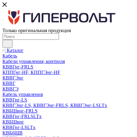
Только оригинальная продукция
Каталог
Кабель
Кабели управления, контроля
КВВГнг-FRLS
КППГнг-HF, КППГЭнг-HF
КВВГЭнг
КВВГ
КВВГЭ
Кабель управления
КВВГнг-LS
КВВГЭнг-LS, КВВГЭнг-FRLS, КВВГЭнг-LSLTx
КВБШвнг-FRLS
КВВГнг-FRLSLTx
КВБШвнг
КВВГнг-LSLTx
КВБбШВ