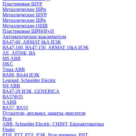
Пластиковые ЩУР
Металлические ЩРн
Металлические ЩУР
Металлические ЩРв
Металлические ОЩВ
Пластиковые ЩРН(В)-П
Автоматические выключатели
ВА47-60, ARMAT 6kA ИЭК
ВА47-100, ВА47-150, ARMAT 10kA ИЭК
АЕ, АП50Б, ВА
MS ABB
DKC
Tmax ABB
ВА88, ВА44 ИЭК
Legrand, Schneider Electric
SH ABB
ВА47-29 ИЭК, GENERICA
ВА57Ф35
S ABB
ВА57, ВА55
Пускатели, авт.выкл. защиты двигателя
Реле
ABB, Schneider Electric, CHINT, Евроавтоматика
Finder
РТИ, РТТ, РТЛ, РЭК, Реле времени, РНТ