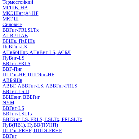
Термостойкий
МГШВ, НВ
МКЭШнг(А)-HF
МКЭШ
Силовые
ВВГнг-FRLSLTx
АПВ / ПАВ
ВБШв, ПвБШв
ПвВГнг-LS
АПвБбШпг, АПвВнг-LS, АСБЛ
ПуВнг-LS
ВВГнг-FRLS
ВВГ-Пнг
ППГнг-HF, ППГЭнг-HF
АВБбШв
АВВГ, АВВГнг-LS, АВВГнг-FRLS
ВВГнг-LS П
ВБШвнг, ВВБГнг
NYM
ВВГнг-LS
ВВГнг-LSLTx
ВВГЭнг-LS, FRLS, LSLTx, FRLSLTx
ПуВ(ПВ1), ПуВВ(ПУНП)
ППГнг-FRHF, ППГЭ-FRHF
ВВГнг