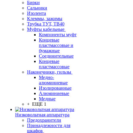
Бирки
Сальники
Изолента
Клеммы, зажимы
Трубка ТУТ, ТВ40
Муфты кабельные
Компоненты муфт
Концевые
пластмассовые и
бумажные
Соединительные
Концевые
пластмассовые
Наконечники, гильзы
Медно-
алюминиевые
Изолированные
Алюминиевые
Медные
+ ЕЩЕ 1
Низковольтная аппаратура
Предохранители
Принадлежности для
шкафов