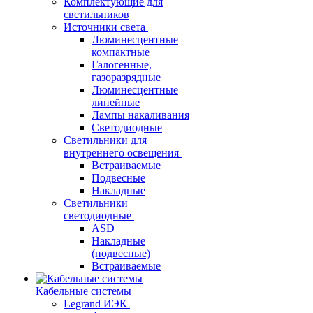
Комплектующие для
светильников
Источники света
Люминесцентные
компактные
Галогенные,
газоразрядные
Люминесцентные
линейные
Лампы накаливания
Светодиодные
Светильники для
внутреннего освещения
Встраиваемые
Подвесные
Накладные
Светильники
светодиодные
ASD
Накладные
(подвесные)
Встраиваемые
Кабельные системы
Legrand ИЭК