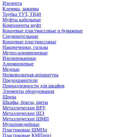
Изолента
Клеммы, зажимы
Трубка ТУТ, ТВ40
Муфты кабельные
Компоненты муфт
Концевые пластмассовые и бумажные
Соединительные
Концевые пластмассовые
Наконечники, гильзы
Медно-алюминиевые
Изолированные
Алюминиевые
Медные
Низковольтная аппаратура
Предохранители
Принадлежности для шкафов
Элементы оборудования
Шины
Шкафы, боксы, щиты
Металлические ВРУ
Металлические ЩЭ
Металлические ЩМП
Мультимедийные
Пластиковые ЩМПп
Пластиковые КМПн(в)