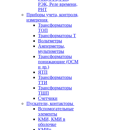
РЭК, Реле времени,
РНТ
Приборы учета, контроля,
измерения
Трансформаторы
ТОП
Трансформаторы Т
Вольтметры
Амперметры,
мультиметры
Трансформаторы
понижающие (ОСМ
и др.)
ЯТП
Трансформаторы
ТТИ
Трансформаторы
ТШП
Счетчики
Пускатели, контакторы
Вспомогательные
элементы
КМИ, КМИ в
оболочке
КМИп