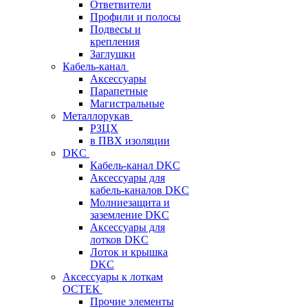
Ответвители
Профили и полосы
Подвесы и
крепления
Заглушки
Кабель-канал
Аксессуары
Парапетные
Магистральные
Металлорукав
РЗЦХ
в ПВХ изоляции
DKC
Кабель-канал DKC
Аксессуары для
кабель-каналов DKC
Молниезащита и
заземление DKC
Аксессуары для
лотков DKC
Лоток и крышка
DKC
Аксессуары к лоткам
ОСТЕК
Прочие элементы