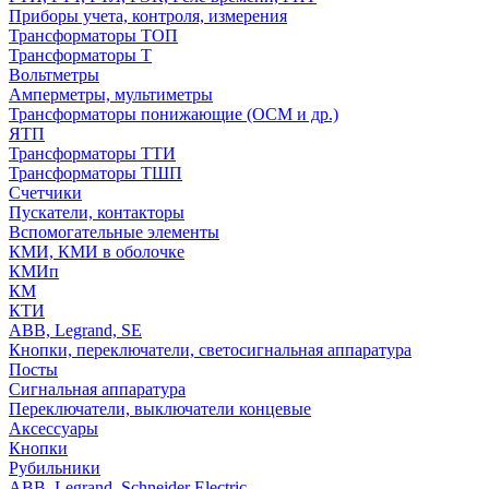
Приборы учета, контроля, измерения
Трансформаторы ТОП
Трансформаторы Т
Вольтметры
Амперметры, мультиметры
Трансформаторы понижающие (ОСМ и др.)
ЯТП
Трансформаторы ТТИ
Трансформаторы ТШП
Счетчики
Пускатели, контакторы
Вспомогательные элементы
КМИ, КМИ в оболочке
КМИп
КМ
КТИ
ABB, Legrand, SE
Кнопки, переключатели, светосигнальная аппаратура
Посты
Cигнальная аппаратура
Переключатели, выключатели концевые
Аксессуары
Кнопки
Рубильники
ABB, Legrand, Schneider Electric