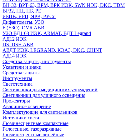
ВН-32, ВРТ-63, ВРМ, ВРК ИЭК, SWN ИЭК, DKC, TDM
ВР32, ПЦ, ПБ, РЕ
ЯБПВ, ЯРП, ЯРВ, РУСп
Дифавтоматы, УЗО
F (УЗО), OVR ABB
УЗО ВД1-63 ИЭК, ARMAT, ВДТ Legrand
АД12 ИЭК
DS, DSH ABB
АВДТ ИЭК, LEGRAND, КЭАЗ, DKC, CHINT
АД14 ИЭК
Средства защиты, инструменты
Указатели и знаки
Средства защиты
Инструменты
Светотехника
Светильники для медицинских учреждений
Светильники для уличного освещения
Прожекторы
Аварийное освещение
Комплектующие для светильников
Источники света
Люминесцентные компактные
Галогенные, газоразрядные
Люминесцентные линейные