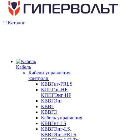
Каталог
Кабель
Кабели управления,
контроля
КВВГнг-FRLS
КППГнг-HF,
КППГЭнг-HF
КВВГЭнг
КВВГ
КВВГЭ
Кабель управления
КВВГнг-LS
КВВГЭнг-LS,
КВВГЭнг-FRLS,