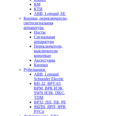
КМ
КТИ
ABB, Legrand, SE
Кнопки, переключатели,
светосигнальная
аппаратура
Посты
Cигнальная
аппаратура
Переключатели,
выключатели
концевые
Аксессуары
Кнопки
Рубильники
ABB, Legrand,
Schneider Electric
ВН-32, ВРТ-63,
ВРМ, ВРК ИЭК,
SWN ИЭК, DKC,
TDM
ВР32, ПЦ, ПБ, РЕ
ЯБПВ, ЯРП, ЯРВ,
РУСп