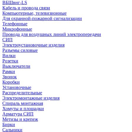
ВБШвнг-LS
Кабель и провода связи
Компьютерные, телевизионные
Для охранной-пожарной сигнализации
Телефонные
Микрофонные
Провода для воздушных линий электропередачи
СИП
Электроустановочные изделия
Разъемы силовые
Вилки
Розетки
Выключатели
Рамки
Звонок
Коробки
Установочные
Распределительные
Электромонтажные изделия
Спираль монтажная
Хомуты и площадки
Арматура СИП
Метизы и крепеж
Бирки
Сальники