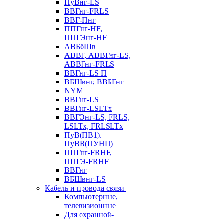
ПуВнг-LS
ВВГнг-FRLS
ВВГ-Пнг
ППГнг-HF,
ППГЭнг-HF
АВБбШв
АВВГ, АВВГнг-LS,
АВВГнг-FRLS
ВВГнг-LS П
ВБШвнг, ВВБГнг
NYM
ВВГнг-LS
ВВГнг-LSLTx
ВВГЭнг-LS, FRLS,
LSLTx, FRLSLTx
ПуВ(ПВ1),
ПуВВ(ПУНП)
ППГнг-FRHF,
ППГЭ-FRHF
ВВГнг
ВБШвнг-LS
Кабель и провода связи
Компьютерные,
телевизионные
Для охранной-