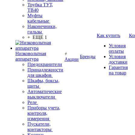
Трубка ТУТ,
ТВ40
Муфты
кабельные
Наконечники,
гильзы
Как купить
Ко
+ ЕЩЕ 1
Условия
оплаты
Низковольтная
Бренды
Условия
аппаратура
Акции
доставки
Предохранители
Гарантия
Принадлежности
на товар
для шкафов
Шкафы, боксы,
щиты
Автоматические
выключатели
Реле
Приборы учета,
контроля,
измерения
Пускатели,
контакторы
Кнопки,