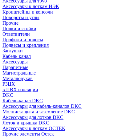
Аксессуары для труб
Аксессуары к лоткам ИЭК
Кронштейны и консоли
Повороты и углы
Прочие
Полки и стойки
Ответвители
Профили и полосы
Подвесы и крепления
Заглушки
Кабель-канал
Аксессуары
Парапетные
Магистральные
Металлорукав
РЗЦХ
в ПВХ изоляции
DKC
Кабель-канал DKC
Аксессуары для кабель-каналов DKC
Молниезащита и заземление DKC
Аксессуары для лотков DKC
Лоток и крышка DKC
Аксессуары к лоткам ОСТЕК
Прочие элементы Остек