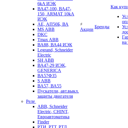
6kA ИЭК
Как куп
ВА47-100, ВА47-
150, ARMAT 10kA
Ус
ИЭК
оп
АЕ, АП50Б, ВА
Бренды
Ус
MS ABB
Акции
до
DKC
Га
Tmax ABB
на
ВА88, ВА44 ИЭК
Legrand, Schneider
Electric
SH ABB
ВА47-29 ИЭК,
GENERICA
ВА57Ф35
S ABB
ВА57, ВА55
Пускатели, авт.выкл.
защиты двигателя
Реле
ABB, Schneider
Electric, CHINT,
Евроавтоматика
Finder
РТИ, РТТ, РТЛ,