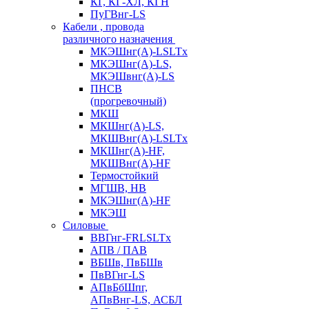
КГ, КГ-ХЛ, КГН
ПуГВнг-LS
Кабели , провода
различного назначения
МКЭШнг(А)-LSLTx
МКЭШнг(А)-LS,
МКЭШвнг(А)-LS
ПНСВ
(прогревочный)
МКШ
МКШнг(А)-LS,
МКШВнг(А)-LSLTx
МКШнг(А)-HF,
МКШВнг(А)-HF
Термостойкий
МГШВ, НВ
МКЭШнг(А)-HF
МКЭШ
Силовые
ВВГнг-FRLSLTx
АПВ / ПАВ
ВБШв, ПвБШв
ПвВГнг-LS
АПвБбШпг,
АПвВнг-LS, АСБЛ