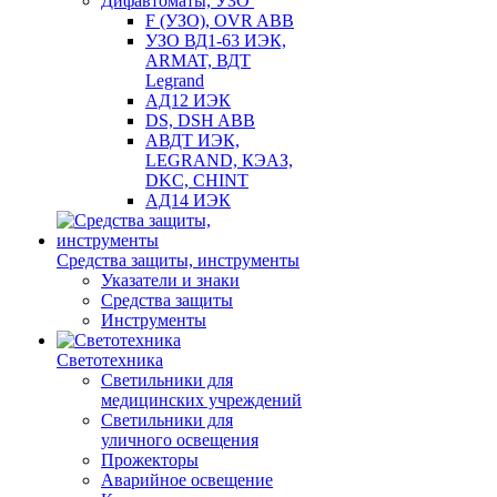
Дифавтоматы, УЗО
F (УЗО), OVR ABB
УЗО ВД1-63 ИЭК,
ARMAT, ВДТ
Legrand
АД12 ИЭК
DS, DSH ABB
АВДТ ИЭК,
LEGRAND, КЭАЗ,
DKC, CHINT
АД14 ИЭК
Средства защиты, инструменты
Указатели и знаки
Средства защиты
Инструменты
Светотехника
Светильники для
медицинских учреждений
Светильники для
уличного освещения
Прожекторы
Аварийное освещение