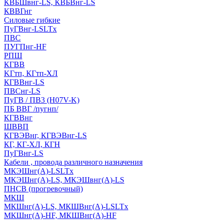
КВБШвнг-LS, КВБВнг-LS
КВВГнг
Силовые гибкие
ПуГВнг-LSLTx
ПВС
ПУГПнг-HF
РПШ
КГВВ
KГтп, КГтп-ХЛ
КГВВнг-LS
ПВСнг-LS
ПуГВ / ПВ3 (H07V-K)
ПБ ВВГ /пугнп/
КГВВнг
ШВВП
КГВЭВнг, КГВЭВнг-LS
КГ, КГ-ХЛ, КГН
ПуГВнг-LS
Кабели , провода различного назначения
МКЭШнг(А)-LSLTx
МКЭШнг(А)-LS, МКЭШвнг(А)-LS
ПНСВ (прогревочный)
МКШ
МКШнг(А)-LS, МКШВнг(А)-LSLTx
МКШнг(А)-HF, МКШВнг(А)-HF