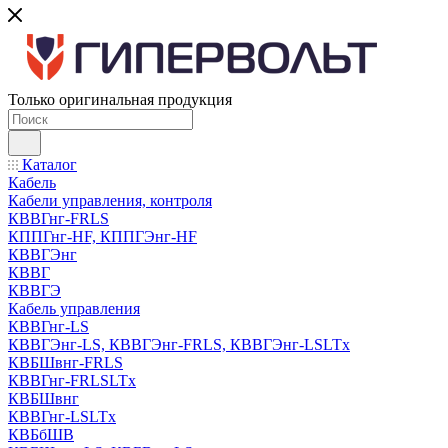
Только оригинальная продукция
Каталог
Кабель
Кабели управления, контроля
КВВГнг-FRLS
КППГнг-HF, КППГЭнг-HF
КВВГЭнг
КВВГ
КВВГЭ
Кабель управления
КВВГнг-LS
КВВГЭнг-LS, КВВГЭнг-FRLS, КВВГЭнг-LSLTx
КВБШвнг-FRLS
КВВГнг-FRLSLTx
КВБШвнг
КВВГнг-LSLTx
КВБбШВ