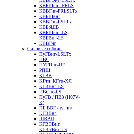
КВВГЭнг-LSLTx
КВБШвнг-FRLS
КВВГнг-FRLSLTx
КВБШвнг
КВВГнг-LSLTx
КВБбШВ
КВБШвнг-LS,
КВБВнг-LS
КВВГнг
Силовые гибкие
ПуГВнг-LSLTx
ПВС
ПУГПнг-HF
РПШ
КГВВ
KГтп, КГтп-ХЛ
КГВВнг-LS
ПВСнг-LS
ПуГВ / ПВ3 (H07V-
K)
ПБ ВВГ /пугнп/
КГВВнг
ШВВП
КГВЭВнг,
КГВЭВнг-LS