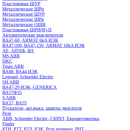
Пластиковые ЩУР
Металлические ЩРн
Металлические ЩУР
Металлические ЩРв
Металлические ОЩВ
Пластиковые ЩРН(В)-П
Автоматические выключатели
ВА47-60, ARMAT 6kA ИЭК
ВА47-100, ВА47-150, ARMAT 10kA ИЭК
АЕ, АП50Б, ВА
MS ABB
DKC
Tmax ABB
ВА88, ВА44 ИЭК
Legrand, Schneider Electric
SH ABB
ВА47-29 ИЭК, GENERICA
ВА57Ф35
S ABB
ВА57, ВА55
Пускатели, авт.выкл. защиты двигателя
Реле
ABB, Schneider Electric, CHINT, Евроавтоматика
Finder
РТИ, РТТ, РТЛ, РЭК, Реле времени, РНТ