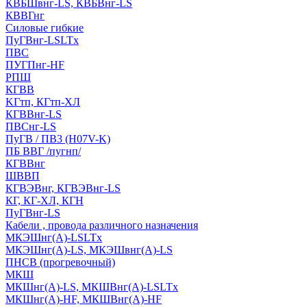
КВБШвнг-LS, КВБВнг-LS
КВВГнг
Силовые гибкие
ПуГВнг-LSLTx
ПВС
ПУГПнг-HF
РПШ
КГВВ
KГтп, КГтп-ХЛ
КГВВнг-LS
ПВСнг-LS
ПуГВ / ПВ3 (H07V-K)
ПБ ВВГ /пугнп/
КГВВнг
ШВВП
КГВЭВнг, КГВЭВнг-LS
КГ, КГ-ХЛ, КГН
ПуГВнг-LS
Кабели , провода различного назначения
МКЭШнг(А)-LSLTx
МКЭШнг(А)-LS, МКЭШвнг(А)-LS
ПНСВ (прогревочный)
МКШ
МКШнг(А)-LS, МКШВнг(А)-LSLTx
МКШнг(А)-HF, МКШВнг(А)-HF