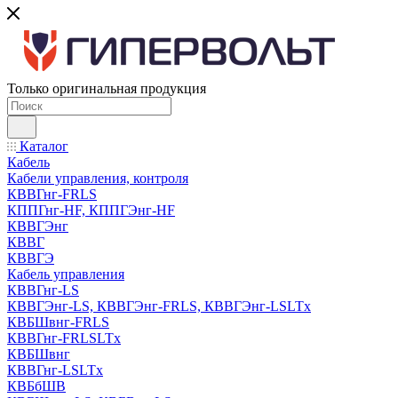
Только оригинальная продукция
Каталог
Кабель
Кабели управления, контроля
КВВГнг-FRLS
КППГнг-HF, КППГЭнг-HF
КВВГЭнг
КВВГ
КВВГЭ
Кабель управления
КВВГнг-LS
КВВГЭнг-LS, КВВГЭнг-FRLS, КВВГЭнг-LSLTx
КВБШвнг-FRLS
КВВГнг-FRLSLTx
КВБШвнг
КВВГнг-LSLTx
КВБбШВ