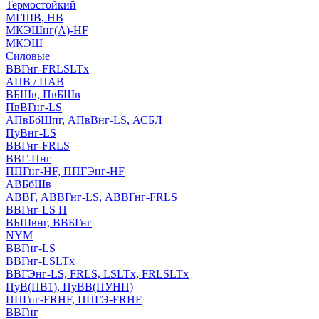
Термостойкий
МГШВ, НВ
МКЭШнг(А)-HF
МКЭШ
Силовые
ВВГнг-FRLSLTx
АПВ / ПАВ
ВБШв, ПвБШв
ПвВГнг-LS
АПвБбШпг, АПвВнг-LS, АСБЛ
ПуВнг-LS
ВВГнг-FRLS
ВВГ-Пнг
ППГнг-HF, ППГЭнг-HF
АВБбШв
АВВГ, АВВГнг-LS, АВВГнг-FRLS
ВВГнг-LS П
ВБШвнг, ВВБГнг
NYM
ВВГнг-LS
ВВГнг-LSLTx
ВВГЭнг-LS, FRLS, LSLTx, FRLSLTx
ПуВ(ПВ1), ПуВВ(ПУНП)
ППГнг-FRHF, ППГЭ-FRHF
ВВГнг