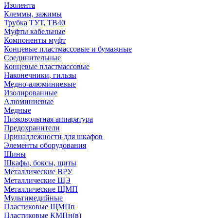
Изолента
Клеммы, зажимы
Трубка ТУТ, ТВ40
Муфты кабельные
Компоненты муфт
Концевые пластмассовые и бумажные
Соединительные
Концевые пластмассовые
Наконечники, гильзы
Медно-алюминиевые
Изолированные
Алюминиевые
Медные
Низковольтная аппаратура
Предохранители
Принадлежности для шкафов
Элементы оборудования
Шины
Шкафы, боксы, щиты
Металлические ВРУ
Металлические ЩЭ
Металлические ЩМП
Мультимедийные
Пластиковые ЩМПп
Пластиковые КМПн(в)