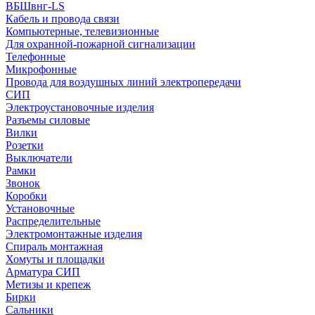
ВБШвнг-LS
Кабель и провода связи
Компьютерные, телевизионные
Для охранной-пожарной сигнализации
Телефонные
Микрофонные
Провода для воздушных линий электропередачи
СИП
Электроустановочные изделия
Разъемы силовые
Вилки
Розетки
Выключатели
Рамки
Звонок
Коробки
Установочные
Распределительные
Электромонтажные изделия
Спираль монтажная
Хомуты и площадки
Арматура СИП
Метизы и крепеж
Бирки
Сальники