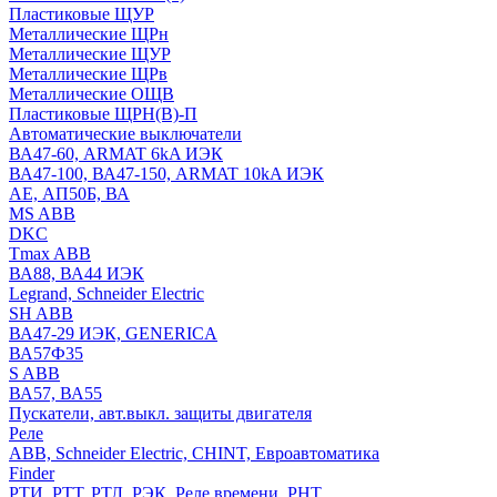
Пластиковые ЩУР
Металлические ЩРн
Металлические ЩУР
Металлические ЩРв
Металлические ОЩВ
Пластиковые ЩРН(В)-П
Автоматические выключатели
ВА47-60, ARMAT 6kA ИЭК
ВА47-100, ВА47-150, ARMAT 10kA ИЭК
АЕ, АП50Б, ВА
MS ABB
DKC
Tmax ABB
ВА88, ВА44 ИЭК
Legrand, Schneider Electric
SH ABB
ВА47-29 ИЭК, GENERICA
ВА57Ф35
S ABB
ВА57, ВА55
Пускатели, авт.выкл. защиты двигателя
Реле
ABB, Schneider Electric, CHINT, Евроавтоматика
Finder
РТИ, РТТ, РТЛ, РЭК, Реле времени, РНТ