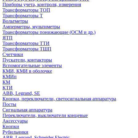
Приборы учета, контроля, измерения
Трансформаторы ТОП
Трансформаторы Т
Вольтметры
Амперметры, мультиметры
Трансформаторы понижающие (ОСМ и др.)
ЯТП
Трансформаторы ТТИ
Трансформаторы ТШП
Счетчики
Пускатели, контакторы
Вспомогательные элементы
КМИ, КМИ в оболочке
КМИп
КМ
КТИ
ABB, Legrand, SE
Кнопки, переключатели, светосигнальная аппаратура
Посты
Cигнальная аппаратура
Переключатели, выключатели концевые
Аксессуары
Кнопки
Рубильники
ABB, Legrand, Schneider Electric