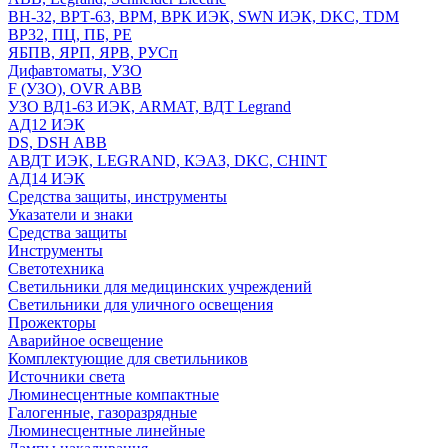
ВН-32, ВРТ-63, ВРМ, ВРК ИЭК, SWN ИЭК, DKC, TDM
ВР32, ПЦ, ПБ, РЕ
ЯБПВ, ЯРП, ЯРВ, РУСп
Дифавтоматы, УЗО
F (УЗО), OVR ABB
УЗО ВД1-63 ИЭК, ARMAT, ВДТ Legrand
АД12 ИЭК
DS, DSH ABB
АВДТ ИЭК, LEGRAND, КЭАЗ, DKC, CHINT
АД14 ИЭК
Средства защиты, инструменты
Указатели и знаки
Средства защиты
Инструменты
Светотехника
Светильники для медицинских учреждений
Светильники для уличного освещения
Прожекторы
Аварийное освещение
Комплектующие для светильников
Источники света
Люминесцентные компактные
Галогенные, газоразрядные
Люминесцентные линейные