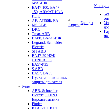
6kA ИЭК
Как куп
ВА47-100, ВА47-
150, ARMAT 10kA
Ус
ИЭК
оп
АЕ, АП50Б, ВА
Бренды
Ус
MS ABB
Акции
до
DKC
Га
Tmax ABB
на
ВА88, ВА44 ИЭК
Legrand, Schneider
Electric
SH ABB
ВА47-29 ИЭК,
GENERICA
ВА57Ф35
S ABB
ВА57, ВА55
Пускатели, авт.выкл.
защиты двигателя
Реле
ABB, Schneider
Electric, CHINT,
Евроавтоматика
Finder
РТИ, РТТ, РТЛ,