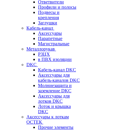
Ответвители
Профили и полосы
Подвесы и
крепления
Заглушки
Кабель-канал
Аксессуары
Парапетные
Магистральные
Металлорукав
РЗЦХ
в ПВХ изоляции
DKC
Кабель-канал DKC
Аксессуары для
кабель-каналов DKC
Молниезащита и
заземление DKC
Аксессуары для
лотков DKC
Лоток и крышка
DKC
Аксессуары к лоткам
ОСТЕК
Прочие элементы