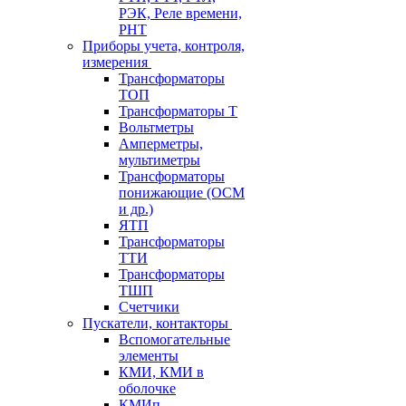
РЭК, Реле времени,
РНТ
Приборы учета, контроля,
измерения
Трансформаторы
ТОП
Трансформаторы Т
Вольтметры
Амперметры,
мультиметры
Трансформаторы
понижающие (ОСМ
и др.)
ЯТП
Трансформаторы
ТТИ
Трансформаторы
ТШП
Счетчики
Пускатели, контакторы
Вспомогательные
элементы
КМИ, КМИ в
оболочке
КМИп