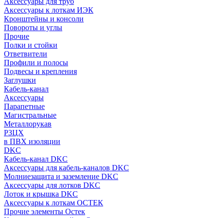
Аксессуары для труб
Аксессуары к лоткам ИЭК
Кронштейны и консоли
Повороты и углы
Прочие
Полки и стойки
Ответвители
Профили и полосы
Подвесы и крепления
Заглушки
Кабель-канал
Аксессуары
Парапетные
Магистральные
Металлорукав
РЗЦХ
в ПВХ изоляции
DKC
Кабель-канал DKC
Аксессуары для кабель-каналов DKC
Молниезащита и заземление DKC
Аксессуары для лотков DKC
Лоток и крышка DKC
Аксессуары к лоткам ОСТЕК
Прочие элементы Остек