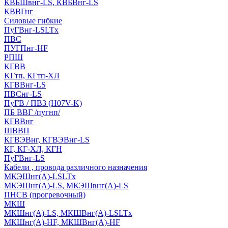
КВБШвнг-LS, КВБВнг-LS
КВВГнг
Силовые гибкие
ПуГВнг-LSLTx
ПВС
ПУГПнг-HF
РПШ
КГВВ
KГтп, КГтп-ХЛ
КГВВнг-LS
ПВСнг-LS
ПуГВ / ПВ3 (H07V-K)
ПБ ВВГ /пугнп/
КГВВнг
ШВВП
КГВЭВнг, КГВЭВнг-LS
КГ, КГ-ХЛ, КГН
ПуГВнг-LS
Кабели , провода различного назначения
МКЭШнг(А)-LSLTx
МКЭШнг(А)-LS, МКЭШвнг(А)-LS
ПНСВ (прогревочный)
МКШ
МКШнг(А)-LS, МКШВнг(А)-LSLTx
МКШнг(А)-HF, МКШВнг(А)-HF