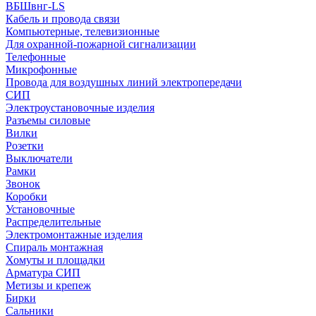
ВБШвнг-LS
Кабель и провода связи
Компьютерные, телевизионные
Для охранной-пожарной сигнализации
Телефонные
Микрофонные
Провода для воздушных линий электропередачи
СИП
Электроустановочные изделия
Разъемы силовые
Вилки
Розетки
Выключатели
Рамки
Звонок
Коробки
Установочные
Распределительные
Электромонтажные изделия
Спираль монтажная
Хомуты и площадки
Арматура СИП
Метизы и крепеж
Бирки
Сальники