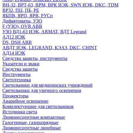
ВН-32, ВРТ-63, ВРМ, ВРК ИЭК, SWN ИЭК, DKC, TDM
ВР32, ПЦ, ПБ, РЕ
ЯБПВ, ЯРП, ЯРВ, РУСп
Дифавтоматы, УЗО
F (УЗО), OVR ABB
УЗО ВД1-63 ИЭК, ARMAT, ВДТ Legrand
АД12 ИЭК
DS, DSH ABB
АВДТ ИЭК, LEGRAND, КЭАЗ, DKC, CHINT
АД14 ИЭК
Средства защиты, инструменты
Указатели и знаки
Средства защиты
Инструменты
Светотехника
Светильники для медицинских учреждений
Светильники для уличного освещения
Прожекторы
Аварийное освещение
Комплектующие для светильников
Источники света
Люминесцентные компактные
Галогенные, газоразрядные
Люминесцентные линейные