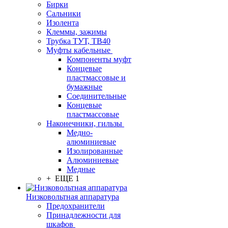
Бирки
Сальники
Изолента
Клеммы, зажимы
Трубка ТУТ, ТВ40
Муфты кабельные
Компоненты муфт
Концевые
пластмассовые и
бумажные
Соединительные
Концевые
пластмассовые
Наконечники, гильзы
Медно-
алюминиевые
Изолированные
Алюминиевые
Медные
+ ЕЩЕ 1
Низковольтная аппаратура
Предохранители
Принадлежности для
шкафов