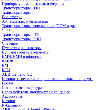
Приборы учета, контроля, измерения
Трансформаторы ТОП
Трансформаторы Т
Вольтметры
Амперметры, мультиметры
Трансформаторы понижающие (ОСМ и др.)
ЯТП
Трансформаторы ТТИ
Трансформаторы ТШП
Счетчики
Пускатели, контакторы
Вспомогательные элементы
КМИ, КМИ в оболочке
КМИп
КМ
КТИ
ABB, Legrand, SE
Кнопки, переключатели, светосигнальная аппаратура
Посты
Cигнальная аппаратура
Переключатели, выключатели концевые
Аксессуары
Кнопки
Рубильники
ABB, Legrand, Schneider Electric