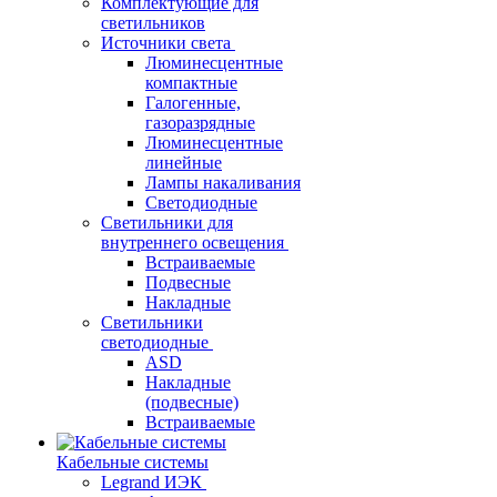
Комплектующие для
светильников
Источники света
Люминесцентные
компактные
Галогенные,
газоразрядные
Люминесцентные
линейные
Лампы накаливания
Светодиодные
Светильники для
внутреннего освещения
Встраиваемые
Подвесные
Накладные
Светильники
светодиодные
ASD
Накладные
(подвесные)
Встраиваемые
Кабельные системы
Legrand ИЭК