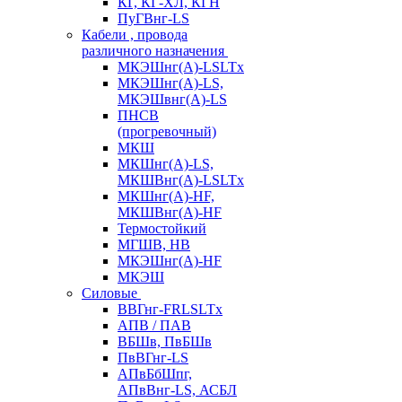
КГ, КГ-ХЛ, КГН
ПуГВнг-LS
Кабели , провода
различного назначения
МКЭШнг(А)-LSLTx
МКЭШнг(А)-LS,
МКЭШвнг(А)-LS
ПНСВ
(прогревочный)
МКШ
МКШнг(А)-LS,
МКШВнг(А)-LSLTx
МКШнг(А)-HF,
МКШВнг(А)-HF
Термостойкий
МГШВ, НВ
МКЭШнг(А)-HF
МКЭШ
Силовые
ВВГнг-FRLSLTx
АПВ / ПАВ
ВБШв, ПвБШв
ПвВГнг-LS
АПвБбШпг,
АПвВнг-LS, АСБЛ