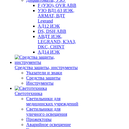
Дифавтоматы, УЗО
F (УЗО), OVR ABB
УЗО ВД1-63 ИЭК,
ARMAT, ВДТ
Legrand
АД12 ИЭК
DS, DSH ABB
АВДТ ИЭК,
LEGRAND, КЭАЗ,
DKC, CHINT
АД14 ИЭК
Средства защиты, инструменты
Указатели и знаки
Средства защиты
Инструменты
Светотехника
Светильники для
медицинских учреждений
Светильники для
уличного освещения
Прожекторы
Аварийное освещение