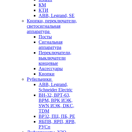
КМ
КТИ
ABB, Legrand, SE
Кнопки, переключатели,
светосигнальная
аппаратура
Посты
Cигнальная
аппаратура
Переключатели,
выключатели
концевые
Аксессуары
Кнопки
Рубильники
ABB, Legrand,
Schneider Electric
ВН-32, ВРТ-63,
ВРМ, ВРК ИЭК,
SWN ИЭК, DKC,
TDM
ВР32, ПЦ, ПБ, РЕ
ЯБПВ, ЯРП, ЯРВ,
РУСп