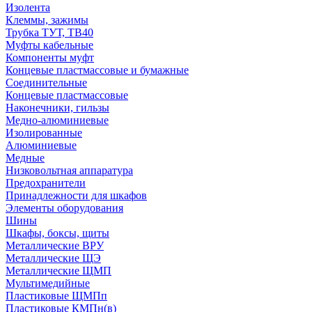
Изолента
Клеммы, зажимы
Трубка ТУТ, ТВ40
Муфты кабельные
Компоненты муфт
Концевые пластмассовые и бумажные
Соединительные
Концевые пластмассовые
Наконечники, гильзы
Медно-алюминиевые
Изолированные
Алюминиевые
Медные
Низковольтная аппаратура
Предохранители
Принадлежности для шкафов
Элементы оборудования
Шины
Шкафы, боксы, щиты
Металлические ВРУ
Металлические ЩЭ
Металлические ЩМП
Мультимедийные
Пластиковые ЩМПп
Пластиковые КМПн(в)