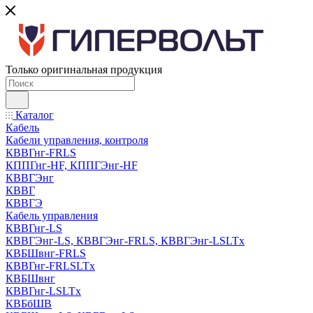
Только оригинальная продукция
Каталог
Кабель
Кабели управления, контроля
КВВГнг-FRLS
КППГнг-HF, КППГЭнг-HF
КВВГЭнг
КВВГ
КВВГЭ
Кабель управления
КВВГнг-LS
КВВГЭнг-LS, КВВГЭнг-FRLS, КВВГЭнг-LSLTx
КВБШвнг-FRLS
КВВГнг-FRLSLTx
КВБШвнг
КВВГнг-LSLTx
КВБбШВ