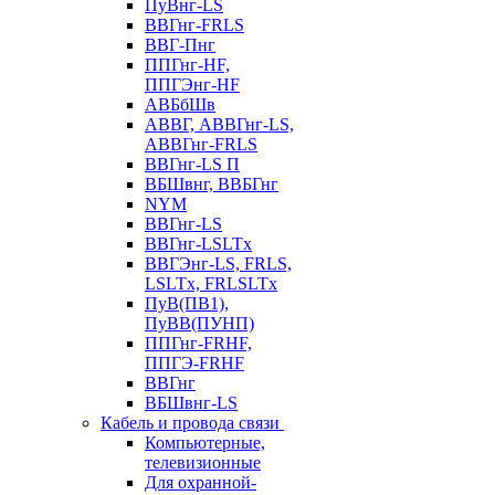
ПуВнг-LS
ВВГнг-FRLS
ВВГ-Пнг
ППГнг-HF,
ППГЭнг-HF
АВБбШв
АВВГ, АВВГнг-LS,
АВВГнг-FRLS
ВВГнг-LS П
ВБШвнг, ВВБГнг
NYM
ВВГнг-LS
ВВГнг-LSLTx
ВВГЭнг-LS, FRLS,
LSLTx, FRLSLTx
ПуВ(ПВ1),
ПуВВ(ПУНП)
ППГнг-FRHF,
ППГЭ-FRHF
ВВГнг
ВБШвнг-LS
Кабель и провода связи
Компьютерные,
телевизионные
Для охранной-