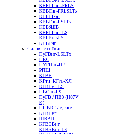
КВВГЭнг-LSLTx
КВБШвнг-FRLS
КВВГнг-FRLSLTx
КВБШвнг
КВВГнг-LSLTx
КВБбШВ
КВБШвнг-LS,
КВБВнг-LS
КВВГнг
Силовые гибкие
ПуГВнг-LSLTx
ПВС
ПУГПнг-HF
РПШ
КГВВ
KГтп, КГтп-ХЛ
КГВВнг-LS
ПВСнг-LS
ПуГВ / ПВ3 (H07V-
K)
ПБ ВВГ /пугнп/
КГВВнг
ШВВП
КГВЭВнг,
КГВЭВнг-LS