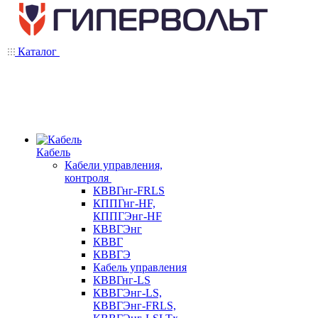
Каталог
Кабель
Кабели управления,
контроля
КВВГнг-FRLS
КППГнг-HF,
КППГЭнг-HF
КВВГЭнг
КВВГ
КВВГЭ
Кабель управления
КВВГнг-LS
КВВГЭнг-LS,
КВВГЭнг-FRLS,