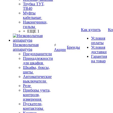
Трубка ТУТ,
ТВ40
Муфты
кабельные
Наконечники,
гильзы
Как купить
Ко
+ ЕЩЕ 1
Условия
оплаты
Низковольтная
Бренды
Условия
аппаратура
Акции
доставки
Предохранители
Гарантия
Принадлежности
на товар
для шкафов
Шкафы, боксы,
щиты
Автоматические
выключатели
Реле
Приборы учета,
контроля,
измерения
Пускатели,
контакторы
Кнопки,