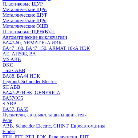
Пластиковые ЩУР
Металлические ЩРн
Металлические ЩУР
Металлические ЩРв
Металлические ОЩВ
Пластиковые ЩРН(В)-П
Автоматические выключатели
ВА47-60, ARMAT 6kA ИЭК
ВА47-100, ВА47-150, ARMAT 10kA ИЭК
АЕ, АП50Б, ВА
MS ABB
DKC
Tmax ABB
ВА88, ВА44 ИЭК
Legrand, Schneider Electric
SH ABB
ВА47-29 ИЭК, GENERICA
ВА57Ф35
S ABB
ВА57, ВА55
Пускатели, авт.выкл. защиты двигателя
Реле
ABB, Schneider Electric, CHINT, Евроавтоматика
Finder
РТИ, РТТ, РТЛ, РЭК, Реле времени, РНТ