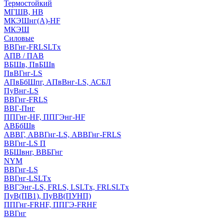
Термостойкий
МГШВ, НВ
МКЭШнг(А)-HF
МКЭШ
Силовые
ВВГнг-FRLSLTx
АПВ / ПАВ
ВБШв, ПвБШв
ПвВГнг-LS
АПвБбШпг, АПвВнг-LS, АСБЛ
ПуВнг-LS
ВВГнг-FRLS
ВВГ-Пнг
ППГнг-HF, ППГЭнг-HF
АВБбШв
АВВГ, АВВГнг-LS, АВВГнг-FRLS
ВВГнг-LS П
ВБШвнг, ВВБГнг
NYM
ВВГнг-LS
ВВГнг-LSLTx
ВВГЭнг-LS, FRLS, LSLTx, FRLSLTx
ПуВ(ПВ1), ПуВВ(ПУНП)
ППГнг-FRHF, ППГЭ-FRHF
ВВГнг