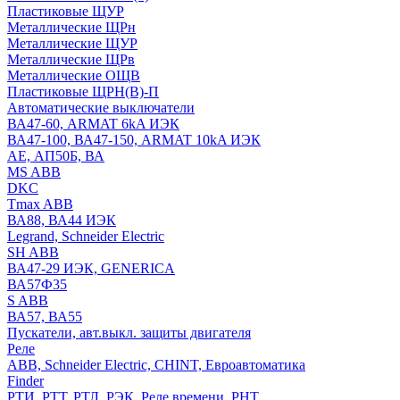
Пластиковые ЩУР
Металлические ЩРн
Металлические ЩУР
Металлические ЩРв
Металлические ОЩВ
Пластиковые ЩРН(В)-П
Автоматические выключатели
ВА47-60, ARMAT 6kA ИЭК
ВА47-100, ВА47-150, ARMAT 10kA ИЭК
АЕ, АП50Б, ВА
MS ABB
DKC
Tmax ABB
ВА88, ВА44 ИЭК
Legrand, Schneider Electric
SH ABB
ВА47-29 ИЭК, GENERICA
ВА57Ф35
S ABB
ВА57, ВА55
Пускатели, авт.выкл. защиты двигателя
Реле
ABB, Schneider Electric, CHINT, Евроавтоматика
Finder
РТИ, РТТ, РТЛ, РЭК, Реле времени, РНТ