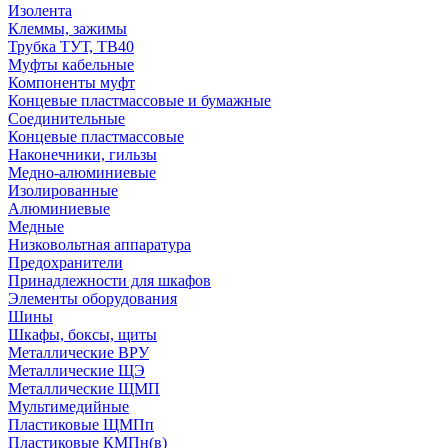
Изолента
Клеммы, зажимы
Трубка ТУТ, ТВ40
Муфты кабельные
Компоненты муфт
Концевые пластмассовые и бумажные
Соединительные
Концевые пластмассовые
Наконечники, гильзы
Медно-алюминиевые
Изолированные
Алюминиевые
Медные
Низковольтная аппаратура
Предохранители
Принадлежности для шкафов
Элементы оборудования
Шины
Шкафы, боксы, щиты
Металлические ВРУ
Металлические ЩЭ
Металлические ЩМП
Мультимедийные
Пластиковые ЩМПп
Пластиковые КМПн(в)