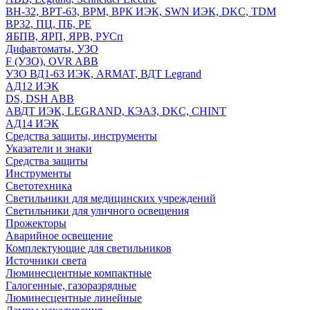
ВН-32, ВРТ-63, ВРМ, ВРК ИЭК, SWN ИЭК, DKC, TDM
ВР32, ПЦ, ПБ, РЕ
ЯБПВ, ЯРП, ЯРВ, РУСп
Дифавтоматы, УЗО
F (УЗО), OVR ABB
УЗО ВД1-63 ИЭК, ARMAT, ВДТ Legrand
АД12 ИЭК
DS, DSH ABB
АВДТ ИЭК, LEGRAND, КЭАЗ, DKC, CHINT
АД14 ИЭК
Средства защиты, инструменты
Указатели и знаки
Средства защиты
Инструменты
Светотехника
Светильники для медицинских учреждений
Светильники для уличного освещения
Прожекторы
Аварийное освещение
Комплектующие для светильников
Источники света
Люминесцентные компактные
Галогенные, газоразрядные
Люминесцентные линейные