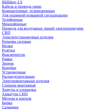
ВБШвнг-LS
Кабель и провода связи
Компьютерные, телевизионные
Для охранной-пожарной сигнализации
Телефонные
Микрофонные
Провода для воздушных линий электропередачи
СИП
Электроустановочные изделия
Разъемы силовые
Вилки
Розетки
Выключатели
Рамки
Звонок
Коробки
Установочные
Распределительные
Электромонтажные изделия
Спираль монтажная
Хомуты и площадки
Арматура СИП
Метизы и крепеж
Бирки
Сальники