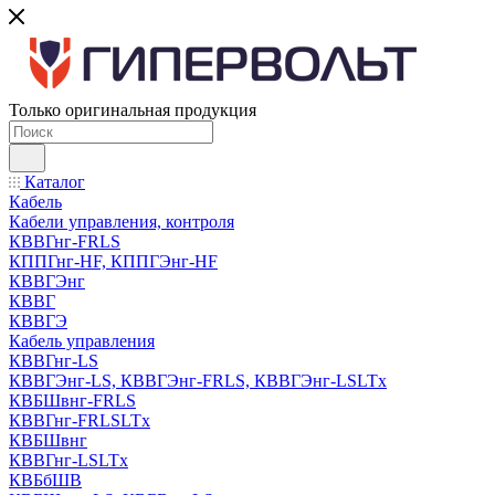
Только оригинальная продукция
Каталог
Кабель
Кабели управления, контроля
КВВГнг-FRLS
КППГнг-HF, КППГЭнг-HF
КВВГЭнг
КВВГ
КВВГЭ
Кабель управления
КВВГнг-LS
КВВГЭнг-LS, КВВГЭнг-FRLS, КВВГЭнг-LSLTx
КВБШвнг-FRLS
КВВГнг-FRLSLTx
КВБШвнг
КВВГнг-LSLTx
КВБбШВ