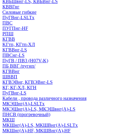
КВБШвнг-LS, КВБВнг-LS
КВВГнг
Силовые гибкие
ПуГВнг-LSLTx
ПВС
ПУГПнг-HF
РПШ
КГВВ
KГтп, КГтп-ХЛ
КГВВнг-LS
ПВСнг-LS
ПуГВ / ПВ3 (H07V-K)
ПБ ВВГ /пугнп/
КГВВнг
ШВВП
КГВЭВнг, КГВЭВнг-LS
КГ, КГ-ХЛ, КГН
ПуГВнг-LS
Кабели , провода различного назначения
МКЭШнг(А)-LSLTx
МКЭШнг(А)-LS, МКЭШвнг(А)-LS
ПНСВ (прогревочный)
МКШ
МКШнг(А)-LS, МКШВнг(А)-LSLTx
МКШнг(А)-HF, МКШВнг(А)-HF