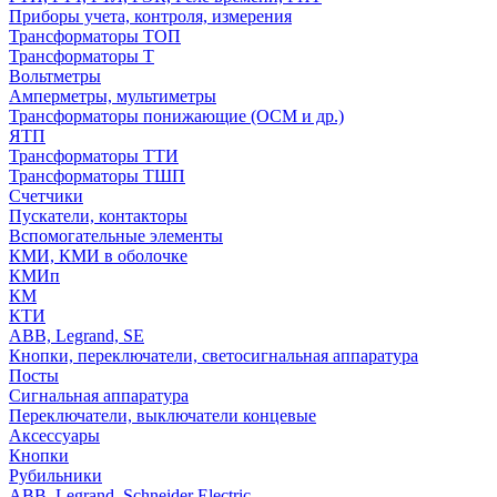
Приборы учета, контроля, измерения
Трансформаторы ТОП
Трансформаторы Т
Вольтметры
Амперметры, мультиметры
Трансформаторы понижающие (ОСМ и др.)
ЯТП
Трансформаторы ТТИ
Трансформаторы ТШП
Счетчики
Пускатели, контакторы
Вспомогательные элементы
КМИ, КМИ в оболочке
КМИп
КМ
КТИ
ABB, Legrand, SE
Кнопки, переключатели, светосигнальная аппаратура
Посты
Cигнальная аппаратура
Переключатели, выключатели концевые
Аксессуары
Кнопки
Рубильники
ABB, Legrand, Schneider Electric