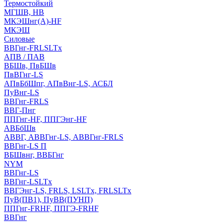
Термостойкий
МГШВ, НВ
МКЭШнг(А)-HF
МКЭШ
Силовые
ВВГнг-FRLSLTx
АПВ / ПАВ
ВБШв, ПвБШв
ПвВГнг-LS
АПвБбШпг, АПвВнг-LS, АСБЛ
ПуВнг-LS
ВВГнг-FRLS
ВВГ-Пнг
ППГнг-HF, ППГЭнг-HF
АВБбШв
АВВГ, АВВГнг-LS, АВВГнг-FRLS
ВВГнг-LS П
ВБШвнг, ВВБГнг
NYM
ВВГнг-LS
ВВГнг-LSLTx
ВВГЭнг-LS, FRLS, LSLTx, FRLSLTx
ПуВ(ПВ1), ПуВВ(ПУНП)
ППГнг-FRHF, ППГЭ-FRHF
ВВГнг