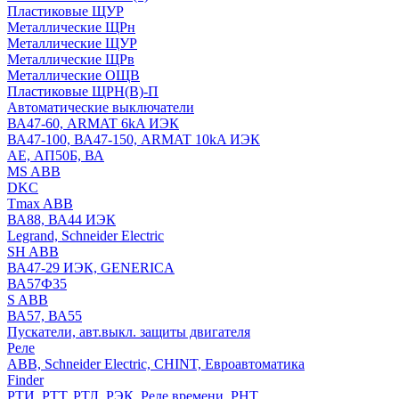
Пластиковые ЩУР
Металлические ЩРн
Металлические ЩУР
Металлические ЩРв
Металлические ОЩВ
Пластиковые ЩРН(В)-П
Автоматические выключатели
ВА47-60, ARMAT 6kA ИЭК
ВА47-100, ВА47-150, ARMAT 10kA ИЭК
АЕ, АП50Б, ВА
MS ABB
DKC
Tmax ABB
ВА88, ВА44 ИЭК
Legrand, Schneider Electric
SH ABB
ВА47-29 ИЭК, GENERICA
ВА57Ф35
S ABB
ВА57, ВА55
Пускатели, авт.выкл. защиты двигателя
Реле
ABB, Schneider Electric, CHINT, Евроавтоматика
Finder
РТИ, РТТ, РТЛ, РЭК, Реле времени, РНТ