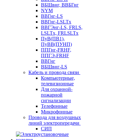
ВБШвнг, ВВБГнг
NYM
ВВГнг-LS
ВВГнг-LSLTx
ВВГЭнг-LS, FRLS,
LSLTx, FRLSLTx
ПуВ(ПВ1),
ПуВВ(ПУНП)
ППГнг-FRHF,
ППГЭ-FRHF
ВВГнг
ВБШвнг-LS
Кабель и провода связи
Компьютерные,
телевизионные
Для охранной-
пожарной
сигнализации
Телефонные
Микрофонные
Провода для воздушных
линий электропередачи
СИП