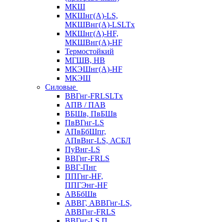
МКШ
МКШнг(А)-LS,
МКШВнг(А)-LSLTx
МКШнг(А)-HF,
МКШВнг(А)-HF
Термостойкий
МГШВ, НВ
МКЭШнг(А)-HF
МКЭШ
Силовые
ВВГнг-FRLSLTx
АПВ / ПАВ
ВБШв, ПвБШв
ПвВГнг-LS
АПвБбШпг,
АПвВнг-LS, АСБЛ
ПуВнг-LS
ВВГнг-FRLS
ВВГ-Пнг
ППГнг-HF,
ППГЭнг-HF
АВБбШв
АВВГ, АВВГнг-LS,
АВВГнг-FRLS
ВВГнг-LS П