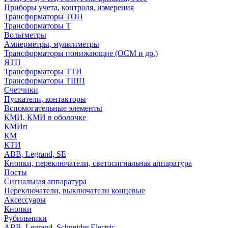
Приборы учета, контроля, измерения
Трансформаторы ТОП
Трансформаторы Т
Вольтметры
Амперметры, мультиметры
Трансформаторы понижающие (ОСМ и др.)
ЯТП
Трансформаторы ТТИ
Трансформаторы ТШП
Счетчики
Пускатели, контакторы
Вспомогательные элементы
КМИ, КМИ в оболочке
КМИп
КМ
КТИ
ABB, Legrand, SE
Кнопки, переключатели, светосигнальная аппаратура
Посты
Cигнальная аппаратура
Переключатели, выключатели концевые
Аксессуары
Кнопки
Рубильники
ABB, Legrand, Schneider Electric