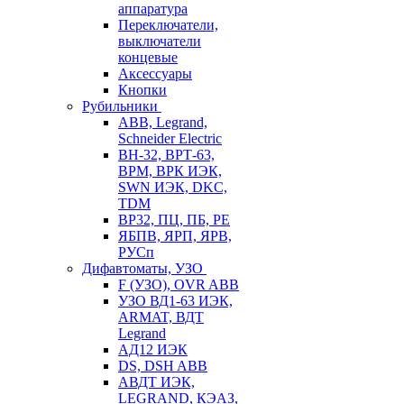
аппаратура
Переключатели,
выключатели
концевые
Аксессуары
Кнопки
Рубильники
ABB, Legrand,
Schneider Electric
ВН-32, ВРТ-63,
ВРМ, ВРК ИЭК,
SWN ИЭК, DKC,
TDM
ВР32, ПЦ, ПБ, РЕ
ЯБПВ, ЯРП, ЯРВ,
РУСп
Дифавтоматы, УЗО
F (УЗО), OVR ABB
УЗО ВД1-63 ИЭК,
ARMAT, ВДТ
Legrand
АД12 ИЭК
DS, DSH ABB
АВДТ ИЭК,
LEGRAND, КЭАЗ,