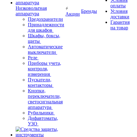
Условия
оплаты
Низковольтная
Бренды
Условия
аппаратура
Акции
доставки
Предохранители
Гарантия
Принадлежности
на товар
для шкафов
Шкафы, боксы,
щиты
Автоматические
выключатели
Реле
Приборы учета,
контроля,
измерения
Пускатели,
контакторы
Кнопки,
переключатели,
светосигнальная
аппаратура
Рубильники
Дифавтоматы,
УЗО