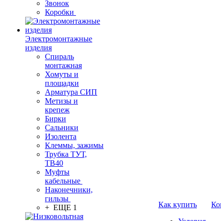
Звонок
Коробки
Электромонтажные
изделия
Спираль
монтажная
Хомуты и
площадки
Арматура СИП
Метизы и
крепеж
Бирки
Сальники
Изолента
Клеммы, зажимы
Трубка ТУТ,
ТВ40
Муфты
кабельные
Наконечники,
гильзы
Как купить
Ко
+ ЕЩЕ 1