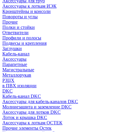
Аксессуары для труб
Аксессуары к лоткам ИЭК
Кронштейны и консоли
Повороты и углы
Прочие
Полки и стойки
Ответвители
Профили и полосы
Подвесы и крепления
Заглушки
Кабель-канал
Аксессуары
Парапетные
Магистральные
Металлорукав
РЗЦХ
в ПВХ изоляции
DKC
Кабель-канал DKC
Аксессуары для кабель-каналов DKC
Молниезащита и заземление DKC
Аксессуары для лотков DKC
Лоток и крышка DKC
Аксессуары к лоткам ОСТЕК
Прочие элементы Остек