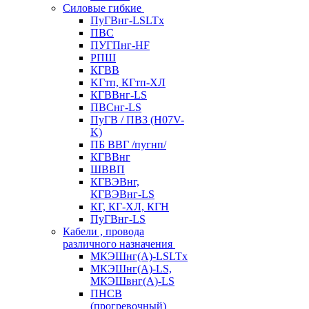
Силовые гибкие
ПуГВнг-LSLTx
ПВС
ПУГПнг-HF
РПШ
КГВВ
KГтп, КГтп-ХЛ
КГВВнг-LS
ПВСнг-LS
ПуГВ / ПВ3 (H07V-
K)
ПБ ВВГ /пугнп/
КГВВнг
ШВВП
КГВЭВнг,
КГВЭВнг-LS
КГ, КГ-ХЛ, КГН
ПуГВнг-LS
Кабели , провода
различного назначения
МКЭШнг(А)-LSLTx
МКЭШнг(А)-LS,
МКЭШвнг(А)-LS
ПНСВ
(прогревочный)