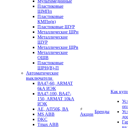
Мультимедийные
Пластиковые
ЩМПп
Пластиковые
КМПн(в)
Пластиковые ЩУР
Металлические ЩРн
Металлические
ЩУР
Металлические ЩРв
Металлические
ОЩВ
Пластиковые
ЩРН(В)-П
Автоматические
выключатели
ВА47-60, ARMAT
6kA ИЭК
Как куп
ВА47-100, ВА47-
150, ARMAT 10kA
Ус
ИЭК
оп
АЕ, АП50Б, ВА
Бренды
Ус
MS ABB
Акции
до
DKC
Га
Tmax ABB
на