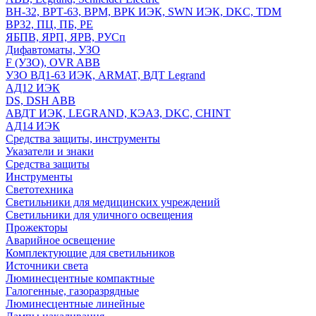
ВН-32, ВРТ-63, ВРМ, ВРК ИЭК, SWN ИЭК, DKC, TDM
ВР32, ПЦ, ПБ, РЕ
ЯБПВ, ЯРП, ЯРВ, РУСп
Дифавтоматы, УЗО
F (УЗО), OVR ABB
УЗО ВД1-63 ИЭК, ARMAT, ВДТ Legrand
АД12 ИЭК
DS, DSH ABB
АВДТ ИЭК, LEGRAND, КЭАЗ, DKC, CHINT
АД14 ИЭК
Средства защиты, инструменты
Указатели и знаки
Средства защиты
Инструменты
Светотехника
Светильники для медицинских учреждений
Светильники для уличного освещения
Прожекторы
Аварийное освещение
Комплектующие для светильников
Источники света
Люминесцентные компактные
Галогенные, газоразрядные
Люминесцентные линейные