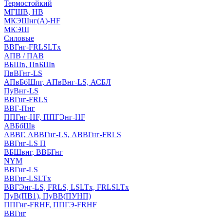
Термостойкий
МГШВ, НВ
МКЭШнг(А)-HF
МКЭШ
Силовые
ВВГнг-FRLSLTx
АПВ / ПАВ
ВБШв, ПвБШв
ПвВГнг-LS
АПвБбШпг, АПвВнг-LS, АСБЛ
ПуВнг-LS
ВВГнг-FRLS
ВВГ-Пнг
ППГнг-HF, ППГЭнг-HF
АВБбШв
АВВГ, АВВГнг-LS, АВВГнг-FRLS
ВВГнг-LS П
ВБШвнг, ВВБГнг
NYM
ВВГнг-LS
ВВГнг-LSLTx
ВВГЭнг-LS, FRLS, LSLTx, FRLSLTx
ПуВ(ПВ1), ПуВВ(ПУНП)
ППГнг-FRHF, ППГЭ-FRHF
ВВГнг