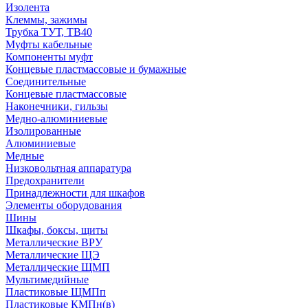
Изолента
Клеммы, зажимы
Трубка ТУТ, ТВ40
Муфты кабельные
Компоненты муфт
Концевые пластмассовые и бумажные
Соединительные
Концевые пластмассовые
Наконечники, гильзы
Медно-алюминиевые
Изолированные
Алюминиевые
Медные
Низковольтная аппаратура
Предохранители
Принадлежности для шкафов
Элементы оборудования
Шины
Шкафы, боксы, щиты
Металлические ВРУ
Металлические ЩЭ
Металлические ЩМП
Мультимедийные
Пластиковые ЩМПп
Пластиковые КМПн(в)