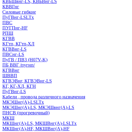
КВБШвнг-LS, КВБВнг-LS
КВВГнг
Силовые гибкие
ПуГВнг-LSLTx
ПВС
ПУГПнг-HF
РПШ
КГВВ
KГтп, КГтп-ХЛ
КГВВнг-LS
ПВСнг-LS
ПуГВ / ПВ3 (H07V-K)
ПБ ВВГ /пугнп/
КГВВнг
ШВВП
КГВЭВнг, КГВЭВнг-LS
КГ, КГ-ХЛ, КГН
ПуГВнг-LS
Кабели , провода различного назначения
МКЭШнг(А)-LSLTx
МКЭШнг(А)-LS, МКЭШвнг(А)-LS
ПНСВ (прогревочный)
МКШ
МКШнг(А)-LS, МКШВнг(А)-LSLTx
МКШнг(А)-HF, МКШВнг(А)-HF