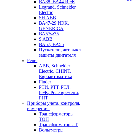
ВА88, ВА44 ИЭК
Legrand, Schneider
Electric
SH ABB
ВА47-29 ИЭК,
GENERICA
ВА57Ф35
S ABB
ВА57, ВА55
Пускатели, авт.выкл.
защиты двигателя
Реле
ABB, Schneider
Electric, CHINT,
Евроавтоматика
Finder
РТИ, РТТ, РТЛ,
РЭК, Реле времени,
РНТ
Приборы учета, контроля,
измерения
Трансформаторы
ТОП
Трансформаторы Т
Вольтметры