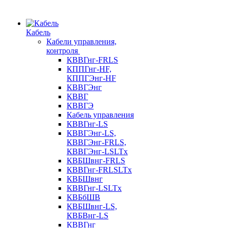
Кабель
Кабели управления,
контроля
КВВГнг-FRLS
КППГнг-HF,
КППГЭнг-HF
КВВГЭнг
КВВГ
КВВГЭ
Кабель управления
КВВГнг-LS
КВВГЭнг-LS,
КВВГЭнг-FRLS,
КВВГЭнг-LSLTx
КВБШвнг-FRLS
КВВГнг-FRLSLTx
КВБШвнг
КВВГнг-LSLTx
КВБбШВ
КВБШвнг-LS,
КВБВнг-LS
КВВГнг