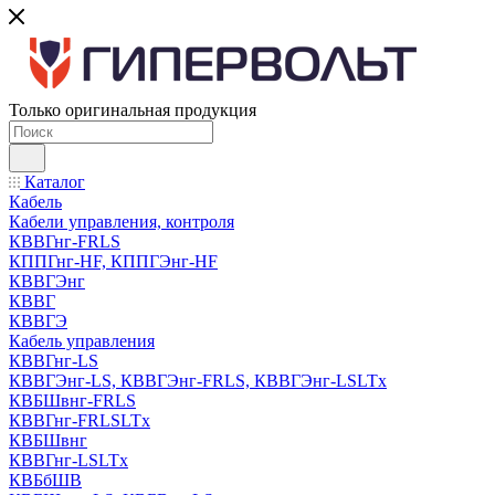
Только оригинальная продукция
Каталог
Кабель
Кабели управления, контроля
КВВГнг-FRLS
КППГнг-HF, КППГЭнг-HF
КВВГЭнг
КВВГ
КВВГЭ
Кабель управления
КВВГнг-LS
КВВГЭнг-LS, КВВГЭнг-FRLS, КВВГЭнг-LSLTx
КВБШвнг-FRLS
КВВГнг-FRLSLTx
КВБШвнг
КВВГнг-LSLTx
КВБбШВ