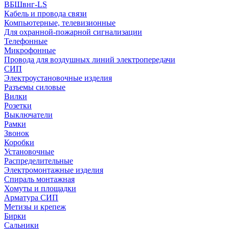
ВБШвнг-LS
Кабель и провода связи
Компьютерные, телевизионные
Для охранной-пожарной сигнализации
Телефонные
Микрофонные
Провода для воздушных линий электропередачи
СИП
Электроустановочные изделия
Разъемы силовые
Вилки
Розетки
Выключатели
Рамки
Звонок
Коробки
Установочные
Распределительные
Электромонтажные изделия
Спираль монтажная
Хомуты и площадки
Арматура СИП
Метизы и крепеж
Бирки
Сальники