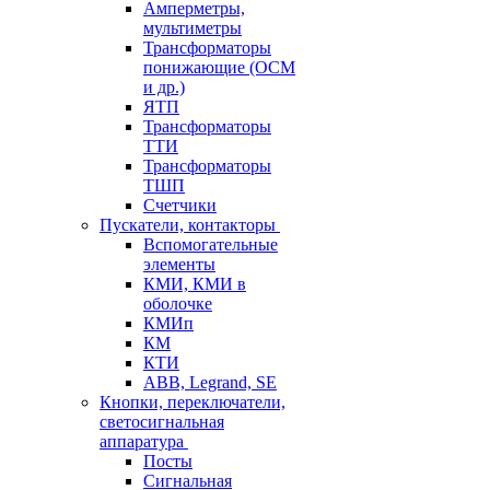
Амперметры,
мультиметры
Трансформаторы
понижающие (ОСМ
и др.)
ЯТП
Трансформаторы
ТТИ
Трансформаторы
ТШП
Счетчики
Пускатели, контакторы
Вспомогательные
элементы
КМИ, КМИ в
оболочке
КМИп
КМ
КТИ
ABB, Legrand, SE
Кнопки, переключатели,
светосигнальная
аппаратура
Посты
Cигнальная